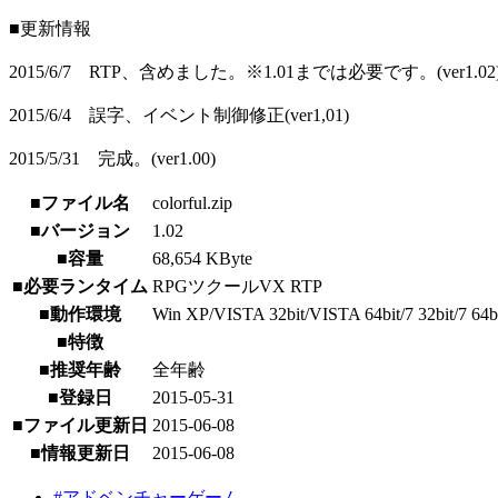
■更新情報
2015/6/7 RTP、含めました。※1.01までは必要です。(ver1.02
2015/6/4 誤字、イベント制御修正(ver1,01)
2015/5/31 完成。(ver1.00)
■ファイル名
colorful.zip
■バージョン
1.02
■容量
68,654 KByte
■必要ランタイム
RPGツクールVX RTP
■動作環境
Win XP/VISTA 32bit/VISTA 64bit/7 32bit/7 64bit
■特徴
■推奨年齢
全年齢
■登録日
2015-05-31
■ファイル更新日
2015-06-08
■情報更新日
2015-06-08
#アドベンチャーゲーム