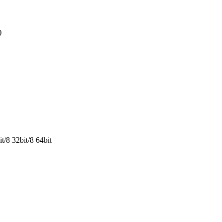
)
/8 32bit/8 64bit