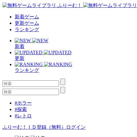
新着ゲーム
更新ゲーム
ランキング
新着
更新
ランキング
#ホラー
#探索
#レトロ
ふりーむ！ＩＤ登録（無料）
ログイン