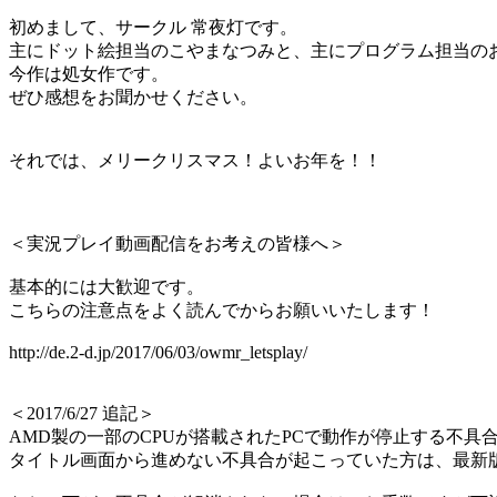
初めまして、サークル 常夜灯です。
主にドット絵担当のこやまなつみと、主にプログラム担当の
今作は処女作です。
ぜひ感想をお聞かせください。
それでは、メリークリスマス！よいお年を！！
＜実況プレイ動画配信をお考えの皆様へ＞
基本的には大歓迎です。
こちらの注意点をよく読んでからお願いいたします！
http://de.2-d.jp/2017/06/03/owmr_letsplay/
＜2017/6/27 追記＞
AMD製の一部のCPUが搭載されたPCで動作が停止する不具
タイトル画面から進めない不具合が起こっていた方は、最新版(v