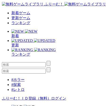
新着ゲーム
更新ゲーム
ランキング
新着
更新
ランキング
#ホラー
#探索
#レトロ
ふりーむ！ＩＤ登録（無料）
ログイン