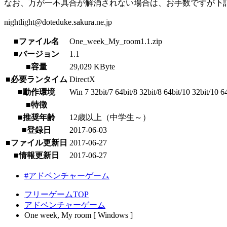
なお、万が一不具合が解消されない場合は、お手数ですが下
nightlight@doteduke.sakura.ne.jp
■ファイル名
One_week_My_room1.1.zip
■バージョン
1.1
■容量
29,029 KByte
■必要ランタイム
DirectX
■動作環境
Win 7 32bit/7 64bit/8 32bit/8 64bit/10 32bit/10 6
■特徴
■推奨年齢
12歳以上（中学生～）
■登録日
2017-06-03
■ファイル更新日
2017-06-27
■情報更新日
2017-06-27
#アドベンチャーゲーム
フリーゲームTOP
アドベンチャーゲーム
One week, My room [ Windows ]