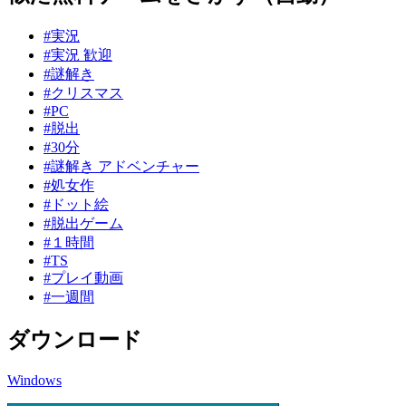
#実況
#実況 歓迎
#謎解き
#クリスマス
#PC
#脱出
#30分
#謎解き アドベンチャー
#処女作
#ドット絵
#脱出ゲーム
#１時間
#TS
#プレイ動画
#一週間
ダウンロード
Windows