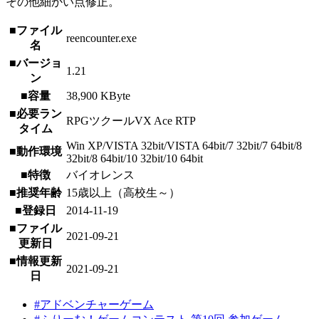
その他細かい点修正。
■ファイル
reencounter.exe
名
■バージョ
1.21
ン
■容量
38,900 KByte
■必要ラン
RPGツクールVX Ace RTP
タイム
Win XP/VISTA 32bit/VISTA 64bit/7 32bit/7 64bit/8
■動作環境
32bit/8 64bit/10 32bit/10 64bit
■特徴
バイオレンス
■推奨年齢
15歳以上（高校生～）
■登録日
2014-11-19
■ファイル
2021-09-21
更新日
■情報更新
2021-09-21
日
#アドベンチャーゲーム