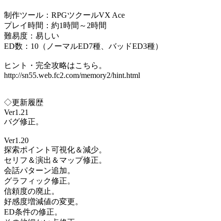
制作ツール：RPGツクールVX Ace
プレイ時間：約1時間～2時間
難易度：易しい
ED数：10（ノーマルED7種、バッドED3種）
ヒント・完全攻略はこちら。
http://sn55.web.fc2.com/memory2/hint.html
◇更新履歴
Ver1.21
バグ修正。
Ver1.20
探索ポイント可視化＆減少。
セリフ＆演出＆マップ修正。
会話パターン追加。
グラフィック修正。
信頼度の廃止。
好感度増減値の変更。
ED条件の修正。