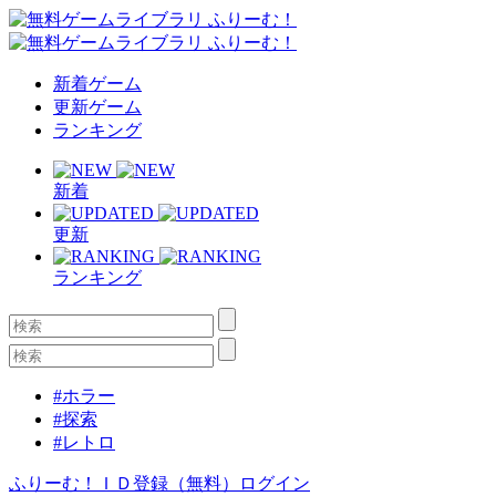
新着ゲーム
更新ゲーム
ランキング
新着
更新
ランキング
#ホラー
#探索
#レトロ
ふりーむ！ＩＤ登録（無料）
ログイン