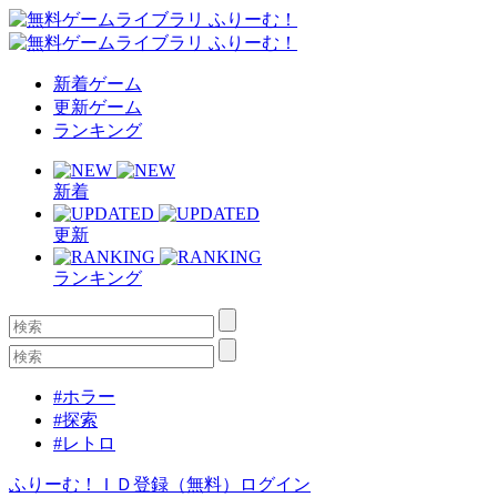
新着ゲーム
更新ゲーム
ランキング
新着
更新
ランキング
#ホラー
#探索
#レトロ
ふりーむ！ＩＤ登録（無料）
ログイン