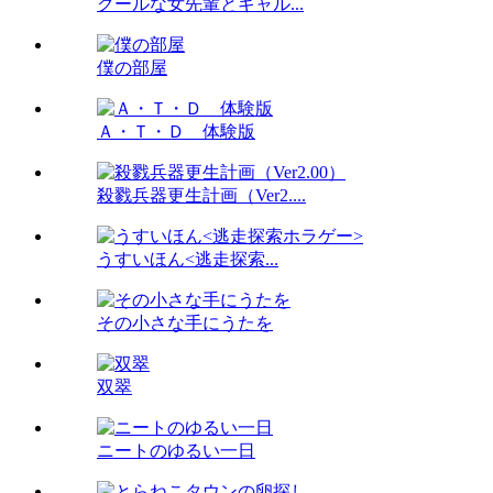
クールな女先輩とギャル...
僕の部屋
Ａ・Ｔ・Ｄ 体験版
殺戮兵器更生計画（Ver2....
うすいほん<逃走探索...
その小さな手にうたを
双翠
ニートのゆるい一日