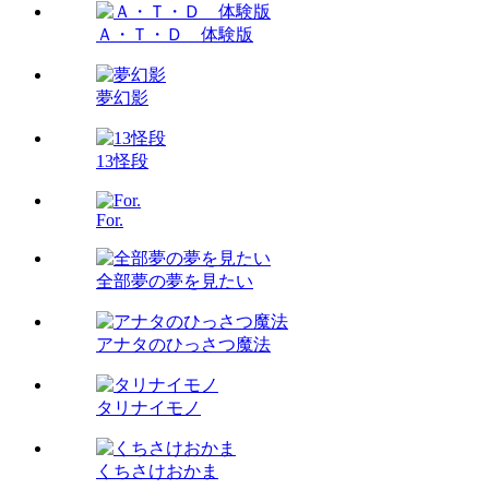
Ａ・Ｔ・Ｄ 体験版
夢幻影
13怪段
For.
全部夢の夢を見たい
アナタのひっさつ魔法
タリナイモノ
くちさけおかま