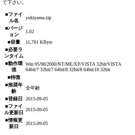
て下さい。
■ファイ
yukiyama.zip
ル名
■バージ
1.02
ョン
■容量
11,781 KByte
■必要ラ
ンタイム
■動作環
Win 95/98/2000/NT/ME/XP/VISTA 32bit/VISTA
64bit/7 32bit/7 64bit/8 32bit/8 64bit/10 32bit
境
■特徴
■推奨年
全年齢
齢
■登録日
2015-09-05
■ファイ
2015-09-05
ル更新日
■情報更
2015-09-05
新日