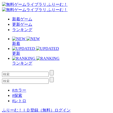
新着ゲーム
更新ゲーム
ランキング
新着
更新
ランキング
#ホラー
#探索
#レトロ
ふりーむ！ＩＤ登録（無料）
ログイン