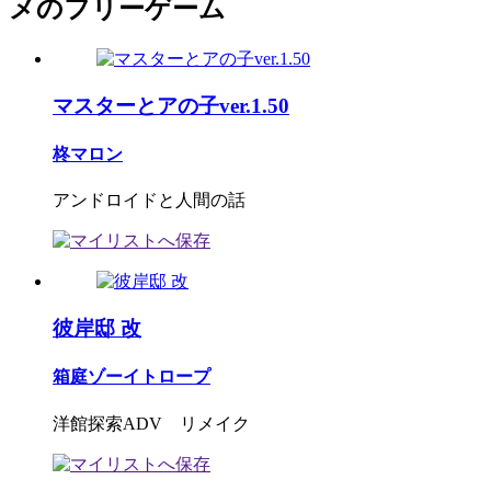
メのフリーゲーム
マスターとアの子ver.1.50
柊マロン
アンドロイドと人間の話
彼岸邸 改
箱庭ゾーイトロープ
洋館探索ADV リメイク