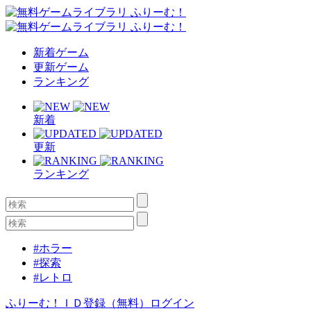
新着ゲーム
更新ゲーム
ランキング
新着
更新
ランキング
#ホラー
#探索
#レトロ
ふりーむ！ＩＤ登録（無料）
ログイン