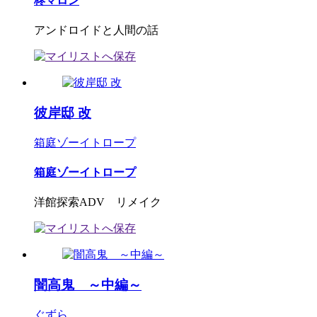
柊マロン
アンドロイドと人間の話
彼岸邸 改
箱庭ゾーイトロープ
箱庭ゾーイトロープ
洋館探索ADV リメイク
闇高鬼 ～中編～
ぐずら