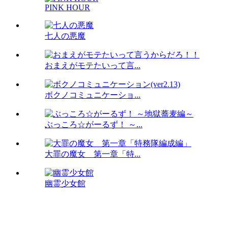
PINK HOUR
七人の悪魔
おまえがモテたいって言...
ボクノコミュニケーショ...
ぶっころ☆がーるず！ ～...
大罪の魔女 第一章「特...
幽霊少女館