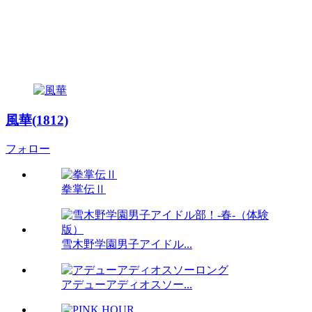
風華(1812)
フォロー
拳掌伝Ⅱ
雪木野学園男子アイドル...
アデューアディオスソー...