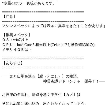
*少量のホラー表現があります。
=======================================
【注意】
=======================================
マシンスペックによっては表示に異常をきたすことがありま
【推奨スペック】
ＯＳ：win7以上
ＣＰＵ：Intel Corei5 相当以上(Celeronでも動作確認済み)
メモリ４ＧＢ以上
=======================================
【あらすじ】
=======================================
――鬼と伝承を巡る【縁（えにし）】の物語。
神霊奇譚アドベンチャー開幕！！―
お彼岸の夕暮れ、帰路を急ぐ中学生【カノ】は
見知らぬ道に迷い込み、出られなくなってしまう。