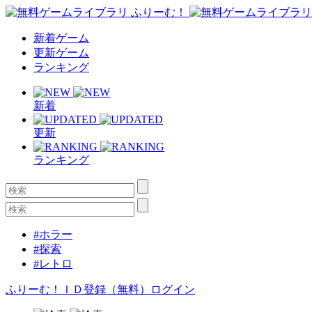
新着ゲーム
更新ゲーム
ランキング
新着
更新
ランキング
#ホラー
#探索
#レトロ
ふりーむ！ＩＤ登録（無料）
ログイン