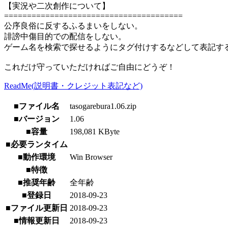
【実況や二次創作について】
=======================================
公序良俗に反するふるまいをしない。
誹謗中傷目的での配信をしない。
ゲーム名を検索で探せるようにタグ付けするなどして表記す
これだけ守っていただければご自由にどうぞ！
ReadMe(説明書・クレジット表記など)
■ファイル名
tasogarebura1.06.zip
■バージョン
1.06
■容量
198,081 KByte
■必要ランタイム
■動作環境
Win Browser
■特徴
■推奨年齢
全年齢
■登録日
2018-09-23
■ファイル更新日
2018-09-23
■情報更新日
2018-09-23