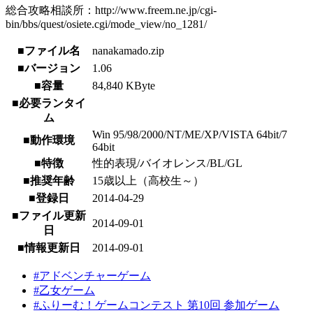
総合攻略相談所：http://www.freem.ne.jp/cgi-
bin/bbs/quest/osiete.cgi/mode_view/no_1281/
■ファイル名
nanakamado.zip
■バージョン
1.06
■容量
84,840 KByte
■必要ランタイ
ム
Win 95/98/2000/NT/ME/XP/VISTA 64bit/7
■動作環境
64bit
■特徴
性的表現/バイオレンス/BL/GL
■推奨年齢
15歳以上（高校生～）
■登録日
2014-04-29
■ファイル更新
2014-09-01
日
■情報更新日
2014-09-01
#アドベンチャーゲーム
#乙女ゲーム
#ふりーむ！ゲームコンテスト 第10回 参加ゲーム