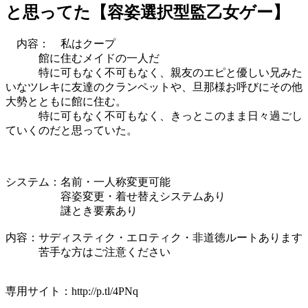
と思ってた【容姿選択型監乙女ゲー】
内容： 私はクープ
館に住むメイドの一人だ
特に可もなく不可もなく、親友のエピと優しい兄みた
いなツレキに友達のクランペットや、旦那様お呼びにその他
大勢とともに館に住む。
特に可もなく不可もなく、きっとこのまま日々過ごし
ていくのだと思っていた。
システム：名前・一人称変更可能
容姿変更・着せ替えシステムあり
謎とき要素あり
内容：サディスティク・エロティク・非道徳ルートあります
苦手な方はご注意ください
専用サイト：http://p.tl/4PNq