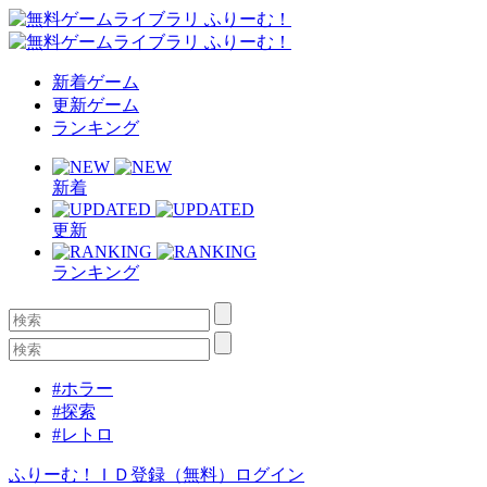
新着ゲーム
更新ゲーム
ランキング
新着
更新
ランキング
#ホラー
#探索
#レトロ
ふりーむ！ＩＤ登録（無料）
ログイン