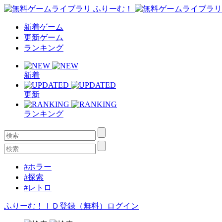
新着ゲーム
更新ゲーム
ランキング
新着
更新
ランキング
#ホラー
#探索
#レトロ
ふりーむ！ＩＤ登録（無料）
ログイン