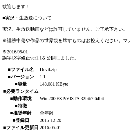
歓迎します！
■実況・生放送について
実況、生放送動画などは許可していません。ご了承下さい。
※誹謗中傷や作品の世界観を壊すものはお控えください。マ
※2016/05/01
誤字脱字修正ver1.1を公開しました。
■ファイル名
Devil.zip
■バージョン
1.1
■容量
148,081 KByte
■必要ランタイム
■動作環境
Win 2000/XP/VISTA 32bit/7 64bit
■特徴
■推奨年齢
全年齢
■登録日
2015-12-20
■ファイル更新日
2016-05-01