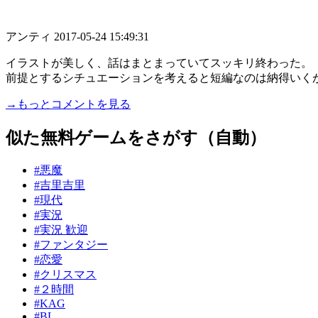
アンティ
2017-05-24 15:49:31
イラストが美しく、話はまとまっていてスッキリ終わった。
前提とするシチュエーションを考えると短編なのは納得いくが
→もっとコメントを見る
似た無料ゲームをさがす（自動）
#悪魔
#吉里吉里
#現代
#実況
#実況 歓迎
#ファンタジー
#恋愛
#クリスマス
#２時間
#KAG
#BL