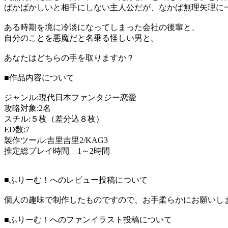
ばかばかしいと相手にしない主人公だが、なかば無理矢理に
ある時期を境に冷淡になってしまった会社の後輩と、
自分のことを悪魔だと名乗る怪しい男と。
あなたはどちらの手を取りますか？
■作品内容について
ジャンル:現代日本ファンタジー恋愛
攻略対象:2名
スチル:５枚（差分込８枚）
ED数:7
製作ツール:吉里吉里2/KAG3
推定総プレイ時間 1～2時間
■ふりーむ！へのレビュー投稿について
個人の趣味で制作したものですので、お手柔らかにお願いし
■ふりーむ！へのファンイラスト投稿について