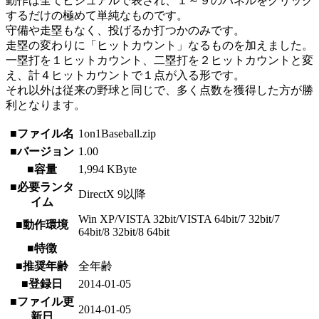
動作は全てビジュアルで表され、１～９のパネルをクリック
するだけの極めて単純なものです。
守備や走塁もなく、投げるか打つかのみです。
走塁の変わりに「ヒットカウント」なるものを加えました。
一塁打を１ヒットカウント、二塁打を２ヒットカウントと変
え、計４ヒットカウントで１点が入る形です。
それ以外は従来の野球と同じで、多く点数を獲得した方が勝
利となります。
■ファイル名
1on1Baseball.zip
■バージョン
1.00
■容量
1,994 KByte
■必要ランタ
DirectX 9以降
イム
Win XP/VISTA 32bit/VISTA 64bit/7 32bit/7
■動作環境
64bit/8 32bit/8 64bit
■特徴
■推奨年齢
全年齢
■登録日
2014-01-05
■ファイル更
2014-01-05
新日