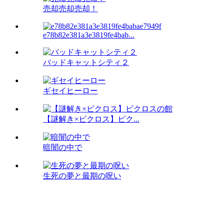
売却売却売却！
e78b82e381a3e3819fe4bab...
バッドキャットシティ２
ギセイヒーロー
【謎解き×ピクロス】ピク...
暗闇の中で
生死の夢と最期の呪い