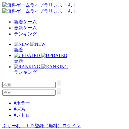
新着ゲーム
更新ゲーム
ランキング
新着
更新
ランキング
#ホラー
#探索
#レトロ
ふりーむ！ＩＤ登録（無料）
ログイン