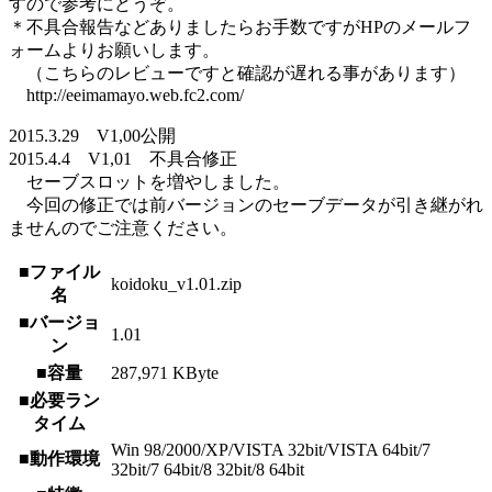
すので参考にどうぞ。
＊不具合報告などありましたらお手数ですがHPのメールフ
ォームよりお願いします。
（こちらのレビューですと確認が遅れる事があります）
http://eeimamayo.web.fc2.com/
2015.3.29 V1,00公開
2015.4.4 V1,01 不具合修正
セーブスロットを増やしました。
今回の修正では前バージョンのセーブデータが引き継がれ
ませんのでご注意ください。
■ファイル
koidoku_v1.01.zip
名
■バージョ
1.01
ン
■容量
287,971 KByte
■必要ラン
タイム
Win 98/2000/XP/VISTA 32bit/VISTA 64bit/7
■動作環境
32bit/7 64bit/8 32bit/8 64bit