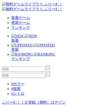
新着ゲーム
更新ゲーム
ランキング
新着
更新
ランキング
#ホラー
#探索
#レトロ
ふりーむ！ＩＤ登録（無料）
ログイン