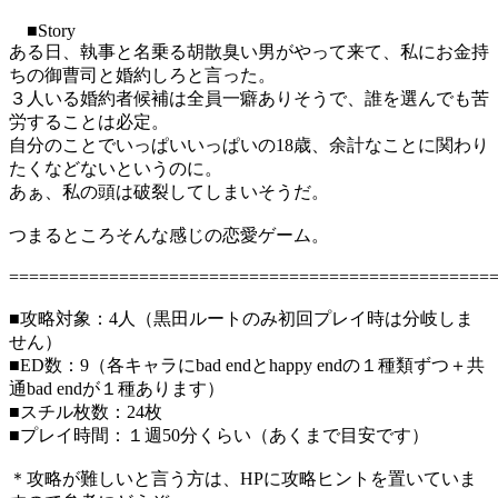
■Story
ある日、執事と名乗る胡散臭い男がやって来て、私にお金持
ちの御曹司と婚約しろと言った。
３人いる婚約者候補は全員一癖ありそうで、誰を選んでも苦
労することは必定。
自分のことでいっぱいいっぱいの18歳、余計なことに関わり
たくなどないというのに。
あぁ、私の頭は破裂してしまいそうだ。
つまるところそんな感じの恋愛ゲーム。
================================================
■攻略対象：4人（黒田ルートのみ初回プレイ時は分岐しま
せん）
■ED数：9（各キャラにbad endとhappy endの１種類ずつ＋共
通bad endが１種あります）
■スチル枚数：24枚
■プレイ時間：１週50分くらい（あくまで目安です）
＊攻略が難しいと言う方は、HPに攻略ヒントを置いていま