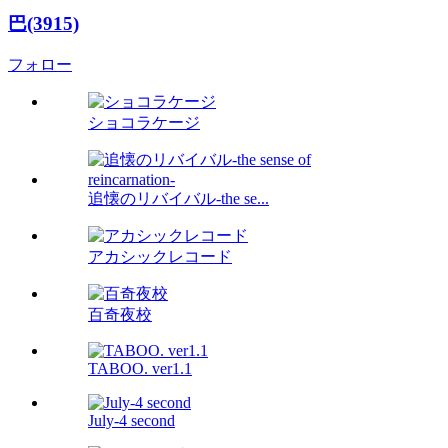
巴(3915)
フォロー
ショコラケージ
追懐のリバイバル-the se...
アカシックレコード
百奇夜校
TABOO. ver1.1
July-4 second