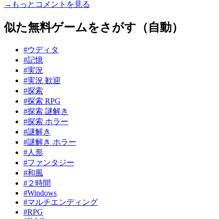
→もっとコメントを見る
似た無料ゲームをさがす（自動）
#ウディタ
#記憶
#実況
#実況 歓迎
#探索
#探索 RPG
#探索 謎解き
#探索 ホラー
#謎解き
#謎解き ホラー
#人形
#ファンタジー
#和風
#２時間
#Windows
#マルチエンディング
#RPG