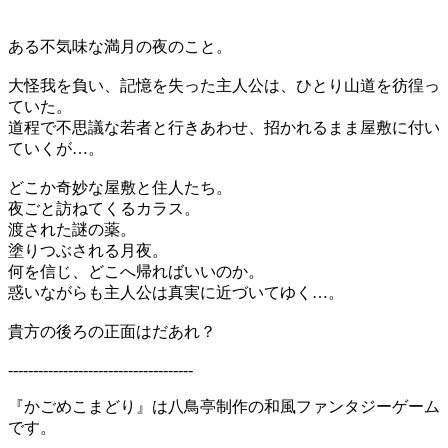
ある不気味な満月の夜のこと。
大怪我を負い、記憶を失った主人公は、ひとり山道を彷徨っ
ていた。
道程で不思議な若者と行きあわせ、招かれるまま屋敷に付い
ていくが…。
どこか奇妙な屋敷と住人たち。
夜ごと訪ねてくるカラス。
渡された謎の薬。
塗りつぶされる月夜。
何を信じ、どこへ帰ればいいのか。
惑いながらも主人公は真実に近づいてゆく…。
貴方の後ろの正面はだあれ？
-------------------------------------
『かごめこまどり』は八鳥亭制作の和風ファンタジーゲーム
です。