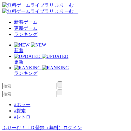
新着ゲーム
更新ゲーム
ランキング
新着
更新
ランキング
#ホラー
#探索
#レトロ
ふりーむ！ＩＤ登録（無料）
ログイン