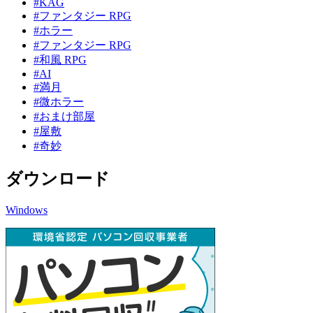
#KAG
#ファンタジー RPG
#ホラー
#ファンタジー RPG
#和風 RPG
#AI
#満月
#微ホラー
#おまけ部屋
#屋敷
#奇妙
ダウンロード
Windows