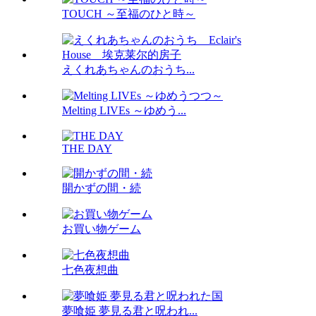
TOUCH ～至福のひと時～
えくれあちゃんのおうち...
Melting LIVEs ～ゆめう...
THE DAY
開かずの間・続
お買い物ゲーム
七色夜想曲
夢喰姫 夢見る君と呪われ...