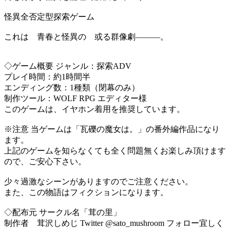
怪異全否定型探索ゲーム
これは 青春と怪異の 或る群像劇―――。
◇ゲーム概要 ジャンル：探索ADV
プレイ時間：約1時間半
エンディング数：1種類（閉幕のみ）
制作ツール：WOLF RPG エディター様
このゲームは、イヤホン着用を推奨しています。
※注意 当ゲームは「瓦礫の魔女は。」の番外編作品になり
ます。
上記のゲームを知らなくても全く問題無くお楽しみ頂けます
ので、ご安心下さい。
少々過激なシーンがありますのでご注意ください。
また、この物語はフィクションになります。
◇配布元 サークル名「茸の里」
制作者 茸沢しめじ Twitter @sato_mushroom フォロー宜しく