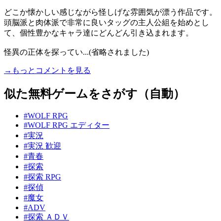
どこか懐かしい感じながら怪しげな雰囲気が漂う作品です。
頭脳派と肉体派で非常に良いタッグの主人公組を始めとし
て、個性豊かなキャラ達にどんどん引き込まれます。
怪異の正体を探ってい...(省略されました)
→もっとコメントを見る
似た無料ゲームをさがす（自動）
#WOLF RPG
#WOLF RPG エディター
#実況
#実況 歓迎
#青春
#探索
#探索 RPG
#探偵
#魔女
#ADV
#探索 ＡＤＶ