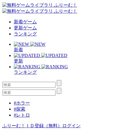
新着ゲーム
更新ゲーム
ランキング
新着
更新
ランキング
#ホラー
#探索
#レトロ
ふりーむ！ＩＤ登録（無料）
ログイン