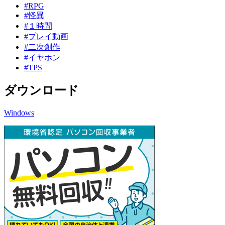
#RPG
#怪異
#１時間
#プレイ動画
#二次創作
#イヤホン
#TPS
ダウンロード
Windows