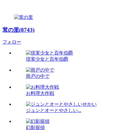
茸の里(8743)
フォロー
現実少女と百年伯爵
雨戸の中で
お料理大作戦
ジュンとオーとやさしい...
幻影探偵