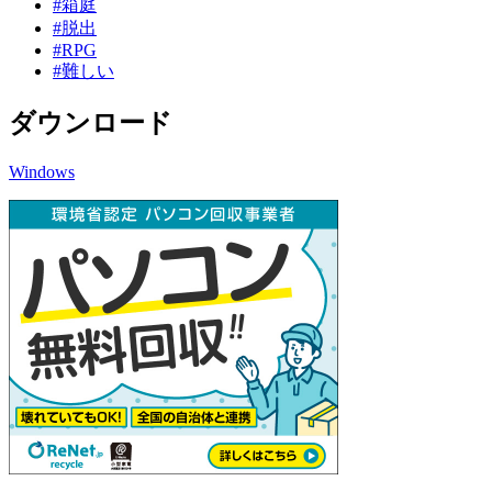
#箱庭
#脱出
#RPG
#難しい
ダウンロード
Windows