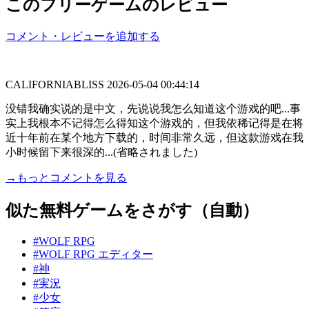
このフリーゲームのレビュー
コメント・レビューを追加する
CALIFORNIABLISS
2026-05-04 00:44:14
没错我确实说的是中文，先说说我怎么知道这个游戏的吧...事
实上我根本不记得怎么得知这个游戏的，但我依稀记得是在将
近十年前在某个地方下载的，时间非常久远，但这款游戏在我
小时候留下来很深的...(省略されました)
→もっとコメントを見る
似た無料ゲームをさがす（自動）
#WOLF RPG
#WOLF RPG エディター
#神
#実況
#少女