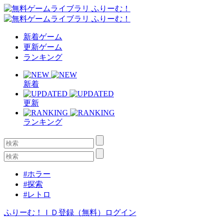
新着ゲーム
更新ゲーム
ランキング
新着
更新
ランキング
#ホラー
#探索
#レトロ
ふりーむ！ＩＤ登録（無料）
ログイン