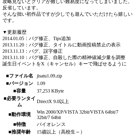
攻略見ないとクリアが難しい難易度になってしまいました。
反省しています。
そんな拙い初作品ですが少しでも遊んでいただけたら嬉しい
です。
▼更新履歴
2014.01.05：バグ修正、Tips追加
2013.11.20：バグ修正、タイトルに動画投稿禁止の表示
2013.11.13：バグ、誤字修正
2013.11.10：バグ修正、自殺した際の精神値減少量を調整
誕生日イベントをX（キャンセル）キーで飛ばせるように
■ファイル名
jisatu1.09.zip
■バージョン
1.09
■容量
37,253 KByte
■必要ランタイ
DirectX 9.0以上
ム
Win 2000/XP/VISTA 32bit/VISTA 64bit/7
■動作環境
32bit/7 64bit
■特徴
バイオレンス
■推奨年齢
15歳以上（高校生～）