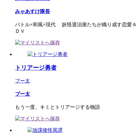
みゃあすけ隊長
バトル×和風×現代 妖怪退治屋たちが織り成す恋愛Ａ
ＤＶ
トリアージ勇者
ブー太
ブー太
もう一度、キミとトリアージする物語