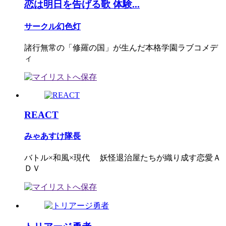
恋は明日を告げる歌 体験...
サークル幻色灯
諸行無常の「修羅の国」が生んだ本格学園ラブコメデ
ィ
REACT
みゃあすけ隊長
バトル×和風×現代 妖怪退治屋たちが織り成す恋愛Ａ
ＤＶ