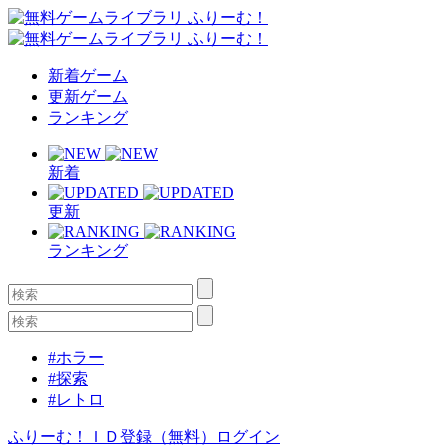
新着ゲーム
更新ゲーム
ランキング
新着
更新
ランキング
#ホラー
#探索
#レトロ
ふりーむ！ＩＤ登録（無料）
ログイン