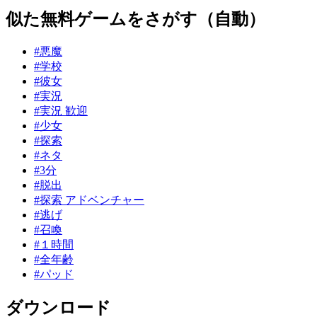
似た無料ゲームをさがす（自動）
#悪魔
#学校
#彼女
#実況
#実況 歓迎
#少女
#探索
#ネタ
#3分
#脱出
#探索 アドベンチャー
#逃げ
#召喚
#１時間
#全年齢
#パッド
ダウンロード