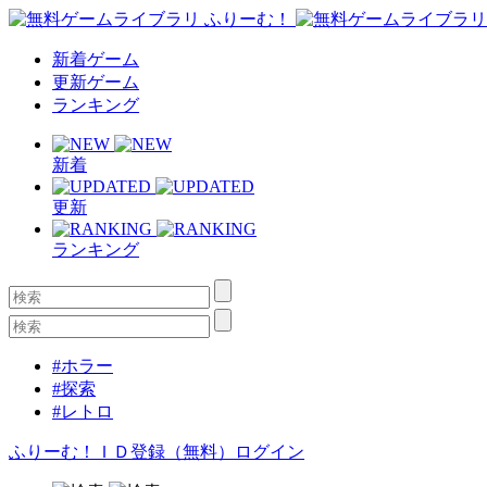
新着ゲーム
更新ゲーム
ランキング
新着
更新
ランキング
#ホラー
#探索
#レトロ
ふりーむ！ＩＤ登録（無料）
ログイン