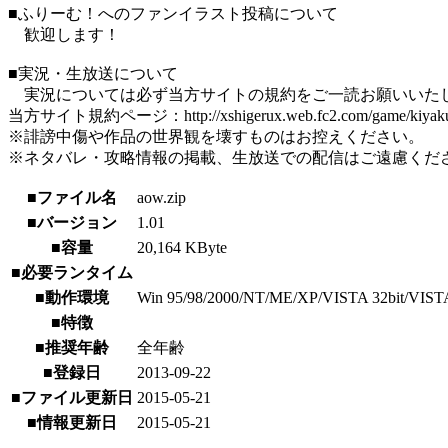
■ふりーむ！へのファンイラスト投稿について
歓迎します！
■実況・生放送について
実況については必ず当方サイトの規約をご一読お願いいた
当方サイト規約ページ：http://xshigerux.web.fc2.com/game/kiyaku
※誹謗中傷や作品の世界観を壊すものはお控えください。
※ネタバレ・攻略情報の掲載、生放送での配信はご遠慮くだ
■ファイル名
aow.zip
■バージョン
1.01
■容量
20,164 KByte
■必要ランタイム
■動作環境
Win 95/98/2000/NT/ME/XP/VISTA 32bit/VISTA 6
■特徴
■推奨年齢
全年齢
■登録日
2013-09-22
■ファイル更新日
2015-05-21
■情報更新日
2015-05-21