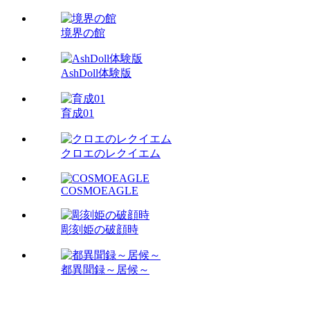
境界の館
AshDoll体験版
育成01
クロエのレクイエム
COSMOEAGLE
彫刻姫の破顔時
都異聞録～居候～