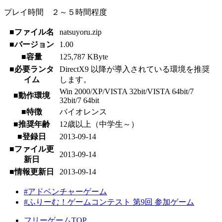
プレイ時間 ２～５時間程度
■ファイル名
natsuyoru.zip
■バージョン
1.00
■容量
125,787 KByte
■必要ランタ
DirectX9 以降が導入されている環境を推奨
イム
します。
Win 2000/XP/VISTA 32bit/VISTA 64bit/7
■動作環境
32bit/7 64bit
■特徴
バイオレンス
■推奨年齢
12歳以上（中学生～）
■登録日
2013-09-14
■ファイル更
2013-09-14
新日
■情報更新日
2013-09-14
#アドベンチャーゲーム
#ふりーむ！ゲームコンテスト 第9回 参加ゲーム
フリーゲームTOP