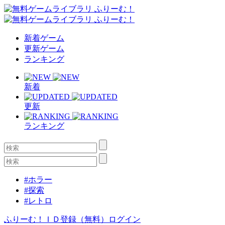
新着ゲーム
更新ゲーム
ランキング
新着
更新
ランキング
#ホラー
#探索
#レトロ
ふりーむ！ＩＤ登録（無料）
ログイン