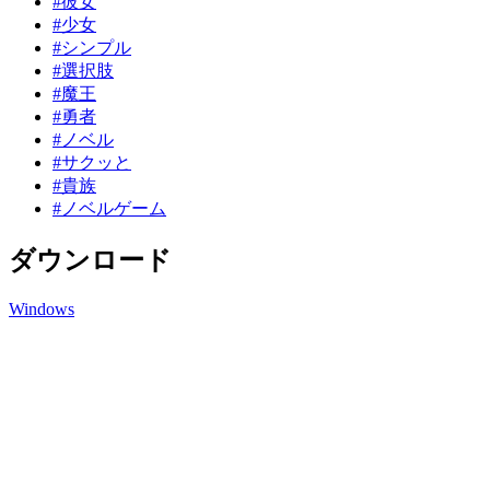
#彼女
#少女
#シンプル
#選択肢
#魔王
#勇者
#ノベル
#サクッと
#貴族
#ノベルゲーム
ダウンロード
Windows