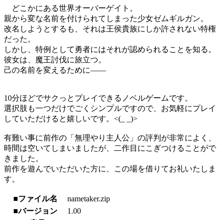
どこかにある世界オーバーゲイト。
親から変な名前を付けられてしまった少女ゼムギルガン。
改名しようとするも、それは王侯貴族にしか許されない特権
だった。
しかし、特例として勇者にはそれが認められることを知る。
彼女は、魔王討伐に旅立つ。
己の名前を変えるために――
10分ほどでサクっとプレイできるノベルゲームです。
選択肢も一つだけでごくシンプルですので、お気軽にプレイ
していただけると嬉しいです。<(_ _)>
有難い事に前作の「無理やり主人公」の評判が非常によく、
時間は空いてしまいましたが、二作目にこぎつけることがで
きました。
前作を遊んでいただいた方に、この場を借りてお礼いたしま
す。
■ファイル名
nametaker.zip
■バージョン
1.00