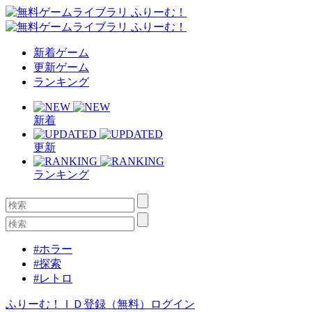
新着ゲーム
更新ゲーム
ランキング
新着
更新
ランキング
#ホラー
#探索
#レトロ
ふりーむ！ＩＤ登録（無料）
ログイン