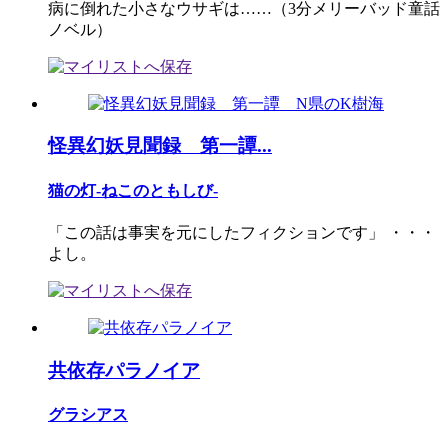
病に倒れた小さなウサギは……（3分メリーバッド童話
ノベル）
怪異幻妖見聞録 第一譚...
猫の灯-ねこのともしび-
「この話は事実を元にしたフィクションです」 ・・・
よし。
共依存パラノイア
グラシアス