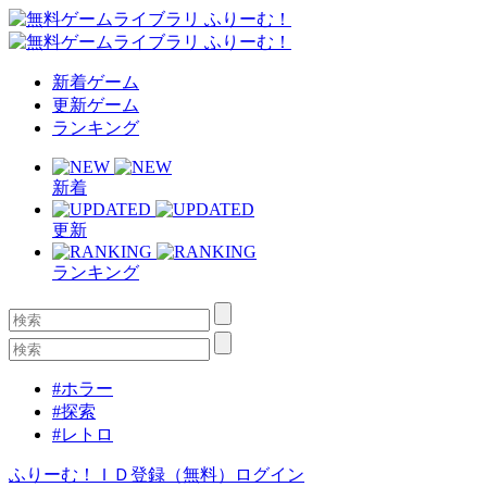
新着ゲーム
更新ゲーム
ランキング
新着
更新
ランキング
#ホラー
#探索
#レトロ
ふりーむ！ＩＤ登録（無料）
ログイン