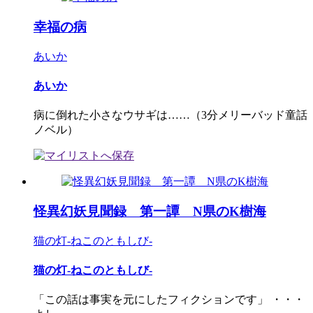
幸福の病
あいか
あいか
病に倒れた小さなウサギは……（3分メリーバッド童話
ノベル）
怪異幻妖見聞録 第一譚 N県のK樹海
猫の灯-ねこのともしび-
猫の灯-ねこのともしび-
「この話は事実を元にしたフィクションです」 ・・・