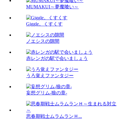
MUMAKUI～夢魔喰い～
Giggle。くすくす
ノエシスの隙間
赤レンガの駅で会いましょう
うろ覚えファンタジー
妄想グリム-狼の章-
思春期戦士ムラムランＨ...