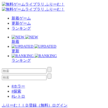
新着ゲーム
更新ゲーム
ランキング
新着
更新
ランキング
#ホラー
#探索
#レトロ
ふりーむ！ＩＤ登録（無料）
ログイン