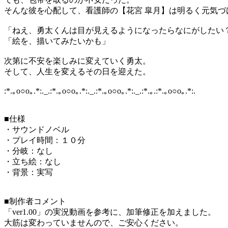
そんな彼を心配して、看護師の【花宮 皐月】は明るく元気づ
「ねえ、勇太くんは目が見えるようになったらなにがしたい
「絵を、描いてみたいかも」
次第に不安を楽しみに変えていく勇太。
そして、人生を変えるその日を迎えた。
:*.｡o○o｡.*:._.:*.｡o○o｡.*:._.:*.｡o○o｡.*:._.:*.｡.:*.｡o○o｡.*:.
■仕様
・サウンドノベル
・プレイ時間：１０分
・分岐：なし
・立ち絵：なし
・背景：実写
■制作者コメント
「ver1.00」の実況動画を参考に、加筆修正を加えました。
大筋は変わっていませんので、ご安心ください。