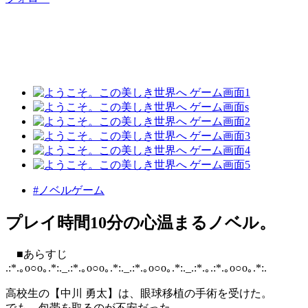
#ノベルゲーム
プレイ時間10分の心温まるノベル。
■あらすじ
.:*.｡o○o｡.*:._.:*.｡o○o｡.*:._.:*.｡o○o｡.*:._.:*.｡.:*.｡o○o｡.*:.
高校生の【中川 勇太】は、眼球移植の手術を受けた。
でも、包帯を取るのが不安だった。