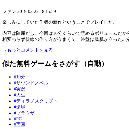
ファン
2019-02-22 18:15:59
楽しみにしていた作者の新作ということでプレイした。
内容は陳腐だし、今回は10分くらいで読めるボリュームだか
相変わらず伏線の作り方がうまくて、終盤は鳥肌が立った...(
→もっとコメントを見る
似た無料ゲームをさがす（自動）
#10分
#サウンドノベル
#実況
#人生
#ティラノスクリプト
#環境
#ブラウザ
#PC
#実写