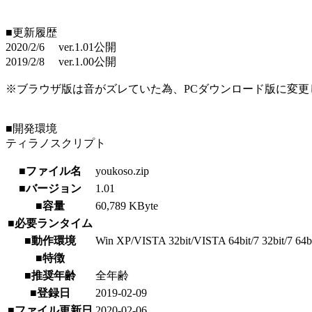
■更新履歴
2020/2/6 ver.1.01公開
2019/2/8 ver.1.00公開
※ブラウザ版は音がズレていた為、PCダウンロード版に変更
■開発環境
ティラノスクリプト
■ファイル名
youkoso.zip
■バージョン
1.01
■容量
60,789 KByte
■必要ランタイム
■動作環境
Win XP/VISTA 32bit/VISTA 64bit/7 32bit/7 64bit
■特徴
■推奨年齢
全年齢
■登録日
2019-02-09
■ファイル更新日
2020-02-06