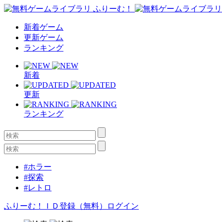
新着ゲーム
更新ゲーム
ランキング
新着
更新
ランキング
#ホラー
#探索
#レトロ
ふりーむ！ＩＤ登録（無料）
ログイン