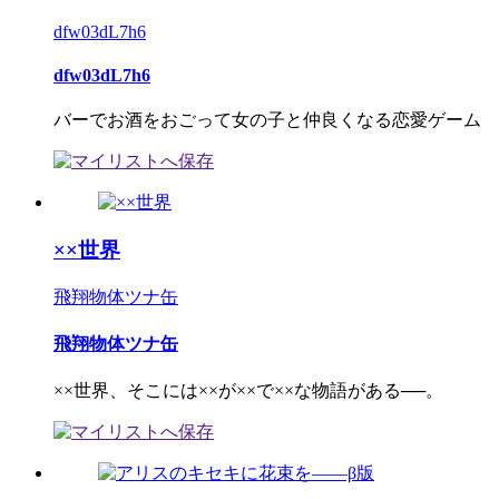
dfw03dL7h6
dfw03dL7h6
バーでお酒をおごって女の子と仲良くなる恋愛ゲーム
××世界
飛翔物体ツナ缶
飛翔物体ツナ缶
××世界、そこには××が××で××な物語がある──。