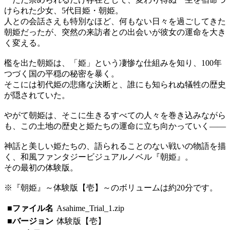
けられた少女、5代目姫・朝姫。
人との会話さえも特別なほど、何もない日々を過ごしてきた
朝姫だったが、突然の来訪者との出会いが彼女の運命を大き
く変える。
檻を出た朝姫は、「姫」という凄惨な仕組みを知り、100年
つづく国の平穏の秘密を暴く。
そこには初代姫の悲痛な決断と、誰にも知られぬ犠牲の歴史
が隠されていた。
やがて朝姫は、そこに生きるすべての人々を巻き込みながら
も、この土地の歴史と姫たちの運命に立ち向かっていく――
神話と美しい姫たちの、語られることのない戦いの物語を描
く、和風ファンタジービジュアルノベル『朝姫』。
その最初の体験版。
※『朝姫』～体験版【壱】～のボリュームは約20分です。
■ファイル名
Asahime_Trial_1.zip
■バージョン
体験版【壱】