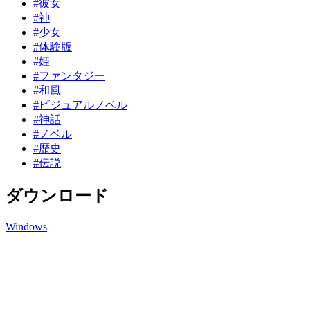
#彼女
#神
#少女
#体験版
#姫
#ファンタジー
#和風
#ビジュアルノベル
#神話
#ノベル
#歴史
#伝説
ダウンロード
Windows