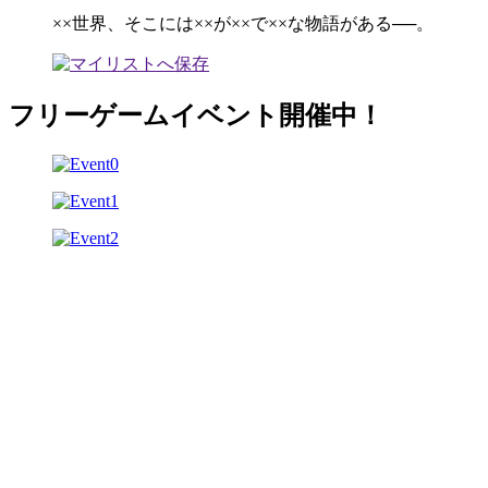
××世界、そこには××が××で××な物語がある──。
フリーゲームイベント開催中！