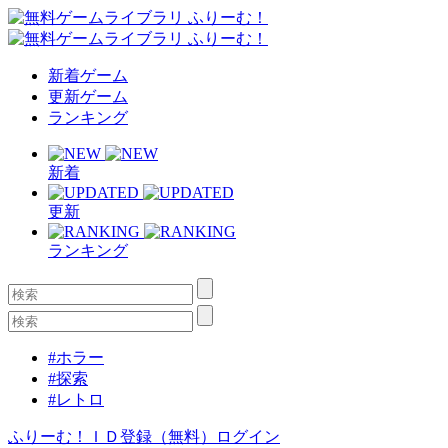
新着ゲーム
更新ゲーム
ランキング
新着
更新
ランキング
#ホラー
#探索
#レトロ
ふりーむ！ＩＤ登録（無料）
ログイン