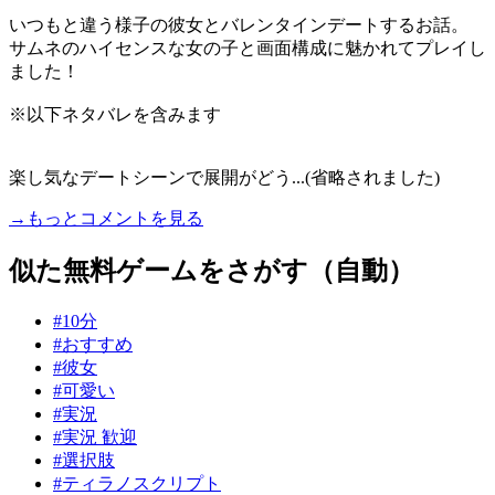
いつもと違う様子の彼女とバレンタインデートするお話。
サムネのハイセンスな女の子と画面構成に魅かれてプレイし
ました！
※以下ネタバレを含みます
楽し気なデートシーンで展開がどう...(省略されました)
→もっとコメントを見る
似た無料ゲームをさがす（自動）
#10分
#おすすめ
#彼女
#可愛い
#実況
#実況 歓迎
#選択肢
#ティラノスクリプト