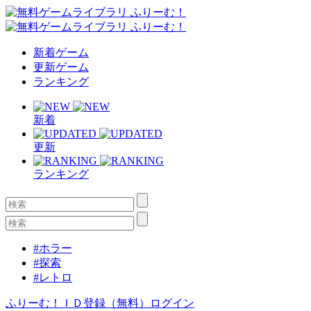
新着ゲーム
更新ゲーム
ランキング
新着
更新
ランキング
#ホラー
#探索
#レトロ
ふりーむ！ＩＤ登録（無料）
ログイン