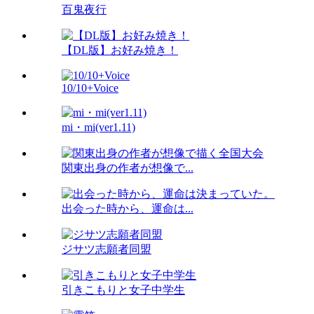
百鬼夜行
【DL版】お好み焼き！
10/10+Voice
mi・mi(ver1.11)
関東出身の作者が想像で...
出会った時から、運命は...
ジサツ志願者同盟
引きこもりと女子中学生