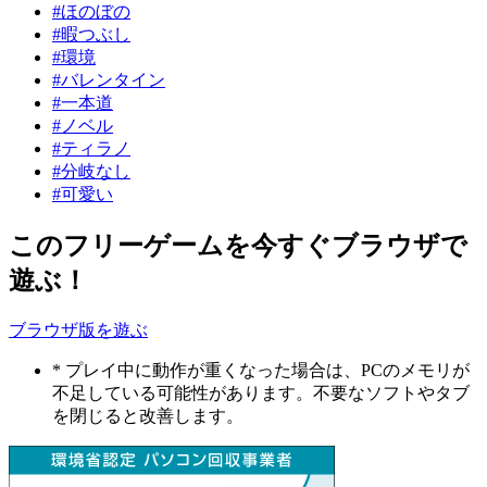
#ほのぼの
#暇つぶし
#環境
#バレンタイン
#一本道
#ノベル
#ティラノ
#分岐なし
#可愛い
このフリーゲームを今すぐブラウザで
遊ぶ！
ブラウザ版を遊ぶ
* プレイ中に動作が重くなった場合は、PCのメモリが
不足している可能性があります。不要なソフトやタブ
を閉じると改善します。