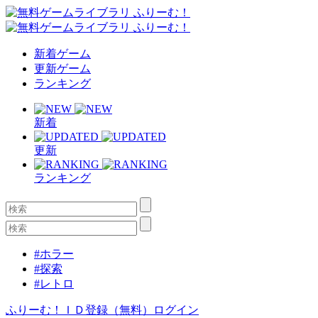
新着ゲーム
更新ゲーム
ランキング
新着
更新
ランキング
#ホラー
#探索
#レトロ
ふりーむ！ＩＤ登録（無料）
ログイン