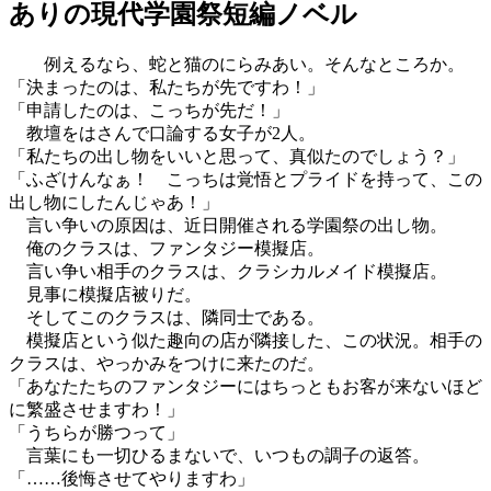
ありの現代学園祭短編ノベル
例えるなら、蛇と猫のにらみあい。そんなところか。
「決まったのは、私たちが先ですわ！」
「申請したのは、こっちが先だ！」
教壇をはさんで口論する女子が2人。
「私たちの出し物をいいと思って、真似たのでしょう？」
「ふざけんなぁ！ こっちは覚悟とプライドを持って、この
出し物にしたんじゃあ！」
言い争いの原因は、近日開催される学園祭の出し物。
俺のクラスは、ファンタジー模擬店。
言い争い相手のクラスは、クラシカルメイド模擬店。
見事に模擬店被りだ。
そしてこのクラスは、隣同士である。
模擬店という似た趣向の店が隣接した、この状況。相手の
クラスは、やっかみをつけに来たのだ。
「あなたたちのファンタジーにはちっともお客が来ないほど
に繁盛させますわ！」
「うちらが勝つって」
言葉にも一切ひるまないで、いつもの調子の返答。
「……後悔させてやりますわ」