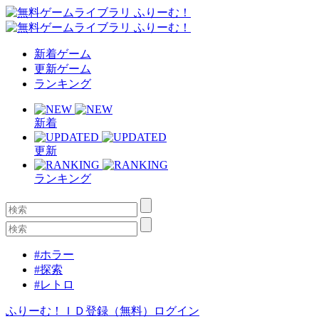
新着ゲーム
更新ゲーム
ランキング
新着
更新
ランキング
#ホラー
#探索
#レトロ
ふりーむ！ＩＤ登録（無料）
ログイン