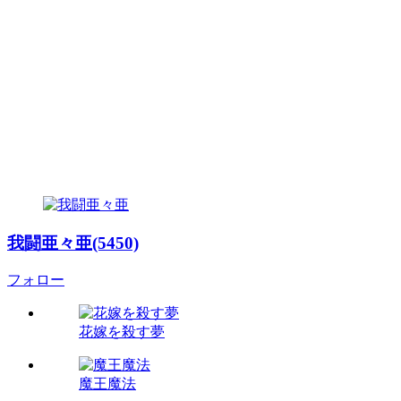
我闘亜々亜(5450)
フォロー
花嫁を殺す夢
魔王魔法