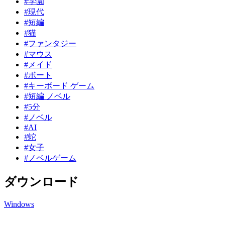
#学園
#現代
#短編
#猫
#ファンタジー
#マウス
#メイド
#ボート
#キーボード ゲーム
#短編 ノベル
#5分
#ノベル
#AI
#蛇
#女子
#ノベルゲーム
ダウンロード
Windows