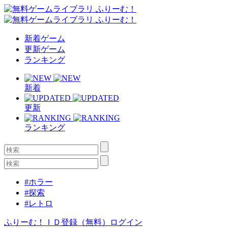
新着ゲーム
更新ゲーム
ランキング
新着
更新
ランキング
#ホラー
#探索
#レトロ
ふりーむ！ＩＤ登録（無料）
ログイン