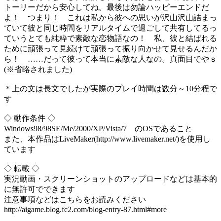
トーリーだから安心してね。最後は勿論ハッピーエンドだ
よ！ つまり！ これは私から彼への思いが沢山沢山詰まっ
ていて彼と同じ時間をリアルタイムで過ごして共有してるっ
ていうとても純粋で素敵な恋物語なの！ 私、彼と結ばれる
ために頑張って見続けて頑張って振り向かせて見せるんだか
ら！ ……だって彼って本当に素敵な人なの。真面目でやｓ
(※省略されました)
＊上の文は長文でしたが実際のプレイ時間は数分～10分程で
す
◇ 動作条件 ◇
Windows98/98SE/Me/2000/XP/Vista/7 のOSであること
また、本作品はLiveMaker(http://www.livemaker.net/)を使用し
ています
◇ 転載 ◇
実況動画・スクリーンショットのアップロードなどは基本的
に無許可でできます
注意事項などはこちらをお読みください
http://aigame.blog.fc2.com/blog-entry-87.html#more