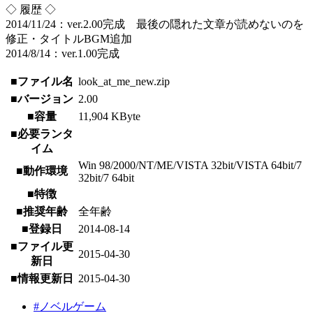
◇ 履歴 ◇
2014/11/24：ver.2.00完成 最後の隠れた文章が読めないのを
修正・タイトルBGM追加
2014/8/14：ver.1.00完成
■ファイル名
look_at_me_new.zip
■バージョン
2.00
■容量
11,904 KByte
■必要ランタ
イム
Win 98/2000/NT/ME/VISTA 32bit/VISTA 64bit/7
■動作環境
32bit/7 64bit
■特徴
■推奨年齢
全年齢
■登録日
2014-08-14
■ファイル更
2015-04-30
新日
■情報更新日
2015-04-30
#ノベルゲーム