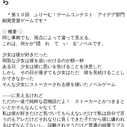
ら
＊第１０回 ふりーむ！ゲームコンテスト アイデア部門
銅賞受賞ゲームです＊
◇ 概要 ◇
同じ事柄でも、視点によって違って見える。
これは、何かが"隠 れ て い る"ノベルです。
少女は彼が好きだった
弱気な少女は彼を追いかけるのが精一杯
ある日 少女は彼に思いを告げることを決意した
しかし その日が過ぎても少女はただ 彼を見続けることし
かできなかった
そんな少女にストーカーされる彼を描いたノベルゲーム
――に見えるけれど
ただの一途で純粋な恋物語だよ！ ストーカーとかつきまと
いとかそんなんじゃなくて
私は彼が好きだけど気づいてもらえないだけで私は自分で言
うのもアレだけどそれなりに良くできた子だから彼に嫌われ
るはずなんてないし。誤解されそうだけど普通の純愛ラブス