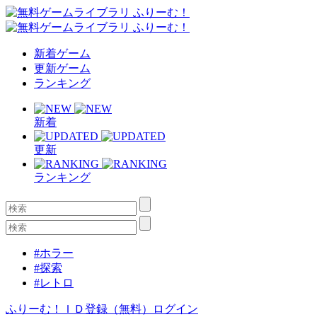
新着ゲーム
更新ゲーム
ランキング
新着
更新
ランキング
#ホラー
#探索
#レトロ
ふりーむ！ＩＤ登録（無料）
ログイン