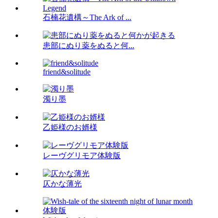
石楠花遺構～The Ark of ...
患部にぬり薬をぬると何...
friend&solitude
濁り墨
乙姫様のお婿様
レーヴグリモア体験版
仄かな薄光