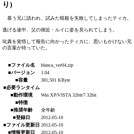
り)
慕う兄に請われ、試みた暗殺を失敗してしまったティカ。
逃げる途中、父の側近・ルイに姿を見られてしまう。
叱責を覚悟して報告に向かったティカに、思いもかけない兄
の言葉が待っていた。
■ファイル名
blanca_ver04.zip
■バージョン
1.04
■容量
381,501 KByte
■必要ランタイム
■動作環境
Win XP/VISTA 32bit/7 32bit
■特徴
■推奨年齢
全年齢
■登録日
2012-05-10
■ファイル更新日
2012-05-10
■情報更新日
2012-05-10