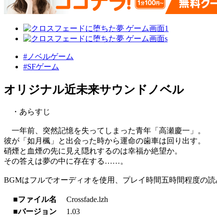
#ノベルゲーム
#SFゲーム
オリジナル近未来サウンドノベル
・あらすじ
一年前、突然記憶を失ってしまった青年「高瀬慶一」。
彼が「如月楓」と出会った時から運命の歯車は回り出す。
硝煙と血煙の先に見え隠れするのは幸福か絶望か。
その答えは夢の中に存在する……。
BGMはフルでオーディオを使用、プレイ時間五時間程度の
■ファイル名
Crossfade.lzh
■バージョン
1.03