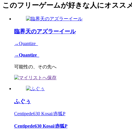
このフリーゲームが好きな人にオスス
臨界天のアズラーイール
→Quantize_
→Quantize_
可能性の、その先へ
ふぐぅ
Centipede630 Kosai/赤狐P
Centipede630 Kosai/赤狐P