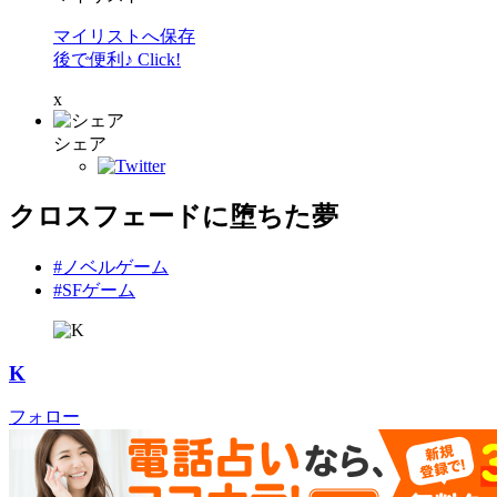
マイリストへ保存
後で便利♪ Click!
x
シェア
クロスフェードに堕ちた夢
#ノベルゲーム
#SFゲーム
K
フォロー