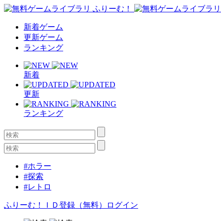
新着ゲーム
更新ゲーム
ランキング
新着
更新
ランキング
#ホラー
#探索
#レトロ
ふりーむ！ＩＤ登録（無料）
ログイン