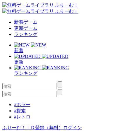
新着ゲーム
更新ゲーム
ランキング
新着
更新
ランキング
#ホラー
#探索
#レトロ
ふりーむ！ＩＤ登録（無料）
ログイン