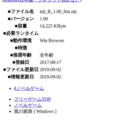
■ファイル名
ieji_B_1.00_frm.zip
■バージョン
1.00
■容量
14,225 KByte
■必要ランタイム
■動作環境
Win Browser
■特徴
■推奨年齢
全年齢
■登録日
2017-08-17
■ファイル更新日
2019-09-02
■情報更新日
2019-09-02
#ノベルゲーム
フリーゲームTOP
ノベルゲーム
風の家路 [ Windows ]