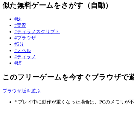
似た無料ゲームをさがす（自動）
#妹
#実況
#ティラノスクリプト
#ブラウザ
#5分
#ノベル
#ティラノ
#姉
このフリーゲームを今すぐブラウザで
ブラウザ版を遊ぶ
* プレイ中に動作が重くなった場合は、PCのメモリ