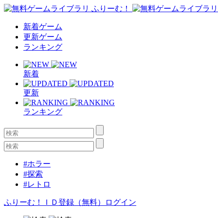
新着ゲーム
更新ゲーム
ランキング
新着
更新
ランキング
#ホラー
#探索
#レトロ
ふりーむ！ＩＤ登録（無料）
ログイン