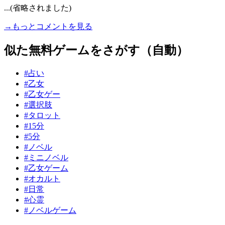
...(省略されました)
→もっとコメントを見る
似た無料ゲームをさがす（自動）
#占い
#乙女
#乙女ゲー
#選択肢
#タロット
#15分
#5分
#ノベル
#ミニノベル
#乙女ゲーム
#オカルト
#日常
#心霊
#ノベルゲーム