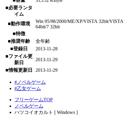
■容量
31,152 KByte
■必要ランタ
イム
Win 95/98/2000/ME/XP/VISTA 32bit/VISTA
■動作環境
64bit/7 32bit
■特徴
■推奨年齢
全年齢
■登録日
2013-11-28
■ファイル更
2013-11-29
新日
■情報更新日
2013-11-29
#ノベルゲーム
#乙女ゲーム
フリーゲームTOP
ノベルゲーム
ハツコイオカルト [ Windows ]