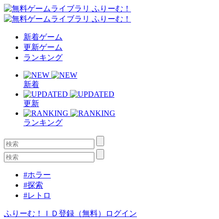
新着ゲーム
更新ゲーム
ランキング
新着
更新
ランキング
#ホラー
#探索
#レトロ
ふりーむ！ＩＤ登録（無料）
ログイン