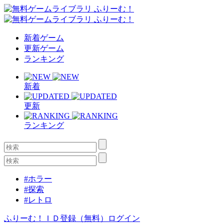
新着ゲーム
更新ゲーム
ランキング
新着
更新
ランキング
#ホラー
#探索
#レトロ
ふりーむ！ＩＤ登録（無料）
ログイン