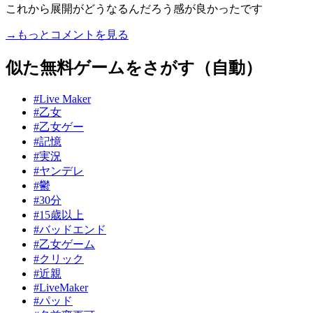
これから展開がどうなるんだろう感が良かったです
→もっとコメントを見る
似た無料ゲームをさがす（自動）
#Live Maker
#乙女
#乙女ゲー
#記憶
#実況
#ヤンデレ
#鬱
#30分
#15歳以上
#バッドエンド
#乙女ゲーム
#クリック
#近親
#LiveMaker
#パッド