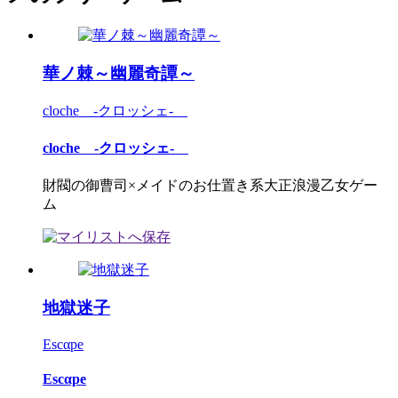
華ノ棘～幽麗奇譚～
cloche -クロッシェ-
cloche -クロッシェ-
財閥の御曹司×メイドのお仕置き系大正浪漫乙女ゲー
ム
地獄迷子
Escαpe
Escαpe