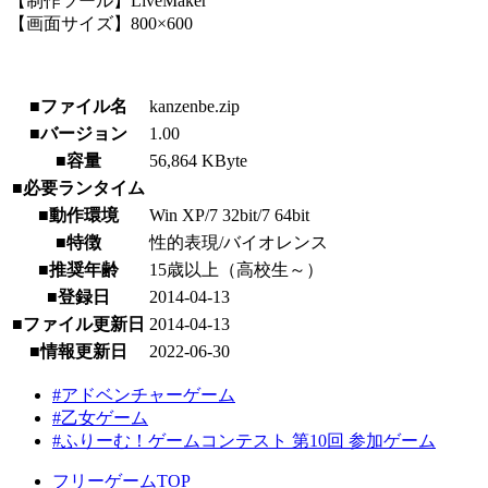
【制作ツール】LiveMaker
【画面サイズ】800×600
■ファイル名
kanzenbe.zip
■バージョン
1.00
■容量
56,864 KByte
■必要ランタイム
■動作環境
Win XP/7 32bit/7 64bit
■特徴
性的表現/バイオレンス
■推奨年齢
15歳以上（高校生～）
■登録日
2014-04-13
■ファイル更新日
2014-04-13
■情報更新日
2022-06-30
#アドベンチャーゲーム
#乙女ゲーム
#ふりーむ！ゲームコンテスト 第10回 参加ゲーム
フリーゲームTOP