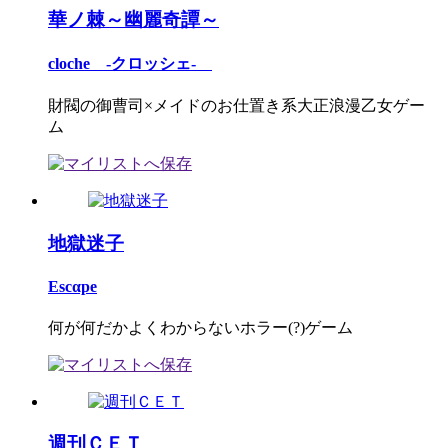
華ノ棘～幽麗奇譚～
cloche -クロッシェ-
財閥の御曹司×メイドのお仕置き系大正浪漫乙女ゲー
ム
地獄迷子
Escαpe
何が何だかよくわからないホラー(?)ゲーム
週刊ＣＥＴ