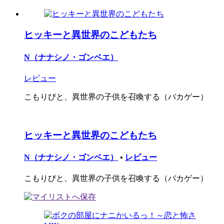
ヒッキーと異世界のこどもたち
N（ナナシノ・ゴンベエ）
レビュー
こもりびと、異世界の子供を召喚する（バカゲー）
ヒッキーと異世界のこどもたち
N（ナナシノ・ゴンベエ）
•
レビュー
こもりびと、異世界の子供を召喚する（バカゲー）