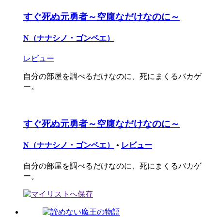
すぐ死ぬ元勇者～空腹なだけなのに～
N（ナナシノ・ゴンベエ）
レビュー
自分の部屋を調べるだけなのに、死にまくるバカゲ
ー。
すぐ死ぬ元勇者～空腹なだけなのに～
N（ナナシノ・ゴンベエ）
•
レビュー
自分の部屋を調べるだけなのに、死にまくるバカゲ
ー。