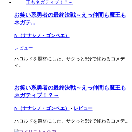
お笑い系勇者の最終決戦～えっ仲間も魔王も
ネガテ...
N（ナナシノ・ゴンベエ）
レビュー
ハロルドを題材にした、サクっと5分で終わるコメデ
ィ。
お笑い系勇者の最終決戦～えっ仲間も魔王も
ネガティブ！？～
N（ナナシノ・ゴンベエ）
•
レビュー
ハロルドを題材にした、サクっと5分で終わるコメデ...