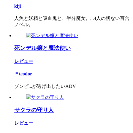
kiji
人魚と妖精と吸血鬼と、半分魔女。...4人の切ない百合
ノベル。
死ンデル嬢と魔法使い
レビュー
＊teodor
ゾンビ...が逃げ出したいADV
サクラの守り人
レビュー