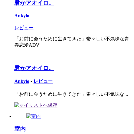
君かアオイロ。
Ankylo
レビュー
「お前に会うために生きてきた」鬱々しい不気味な青
春恋愛ADV
君かアオイロ。
Ankylo
•
レビュー
「お前に会うために生きてきた」鬱々しい不気味な...
室内