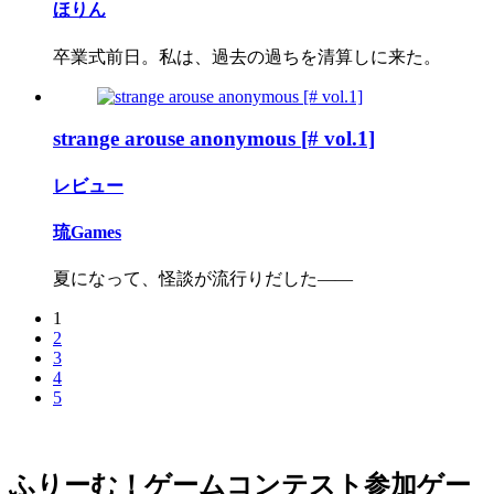
ほりん
卒業式前日。私は、過去の過ちを清算しに来た。
strange arouse anonymous [# vol.1]
レビュー
琉Games
夏になって、怪談が流行りだした――
1
2
3
4
5
ふりーむ！ゲームコンテスト参加ゲー