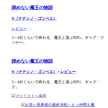
諦めない魔王の物語
N（ナナシノ・ゴンベエ）
レビュー
3～4分くらいで終わる、魔王と遊ぶRPG。ギャグ・ク
ソゲー。
諦めない魔王の物語
N（ナナシノ・ゴンベエ）
•
レビュー
3～4分くらいで終わる、魔王と遊ぶRPG。ギャグ・
ク...