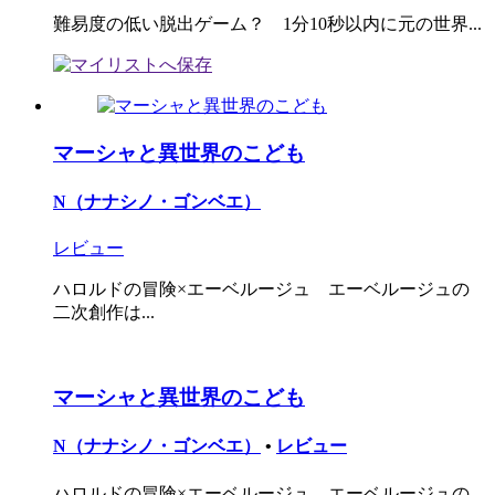
難易度の低い脱出ゲーム？ 1分10秒以内に元の世界...
マーシャと異世界のこども
N（ナナシノ・ゴンベエ）
レビュー
ハロルドの冒険×エーベルージュ エーベルージュの
二次創作は...
マーシャと異世界のこども
N（ナナシノ・ゴンベエ）
•
レビュー
ハロルドの冒険×エーベルージュ エーベルージュの...