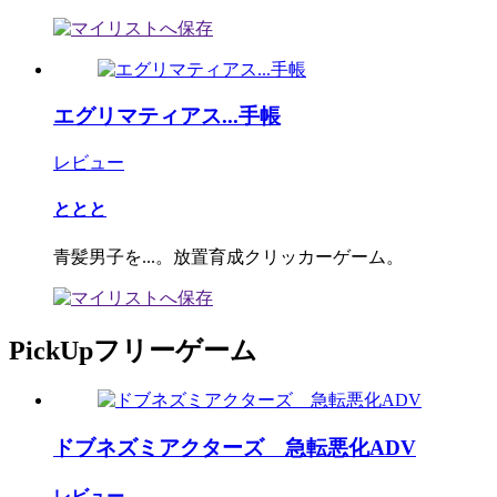
エグリマティアス...手帳
レビュー
ととと
青髪男子を...。放置育成クリッカーゲーム。
PickUpフリーゲーム
ドブネズミアクターズ 急転悪化ADV
レビュー