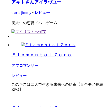
アキトさんアイラヴユー
durts jimmy
•
レビュー
美大生の恋愛ノベルゲーム
Ｅｌｅｍｅｎｔａｌ Ｚｅｒｏ
アフロマンサー
レビュー
このキスは二人で生きる未来への約束【百合モノ長編
RPG】