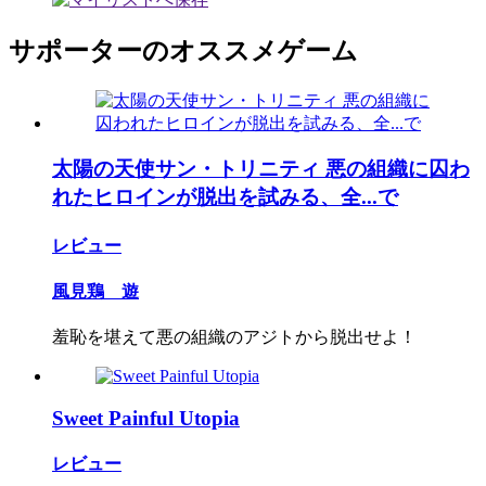
サポーターのオススメゲーム
太陽の天使サン・トリニティ 悪の組織に囚わ
れたヒロインが脱出を試みる、全...で
レビュー
風見鶏 遊
羞恥を堪えて悪の組織のアジトから脱出せよ！
Sweet Painful Utopia
レビュー