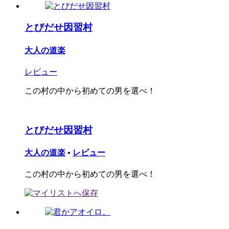
とびだせ因習村
大人の道楽
レビュー
この村の中から初めての男を選べ！
とびだせ因習村
大人の道楽
•
レビュー
この村の中から初めての男を選べ！