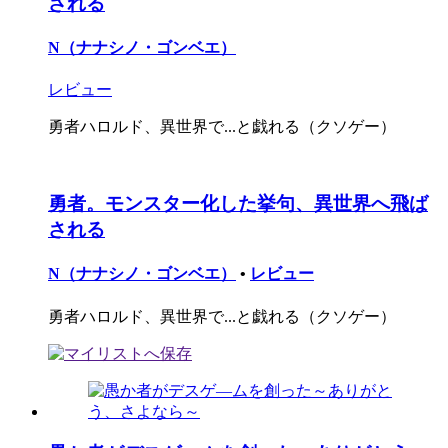
される
N（ナナシノ・ゴンベエ）
レビュー
勇者ハロルド、異世界で...と戯れる（クソゲー）
勇者。モンスター化した挙句、異世界へ飛ば
される
N（ナナシノ・ゴンベエ）
•
レビュー
勇者ハロルド、異世界で...と戯れる（クソゲー）