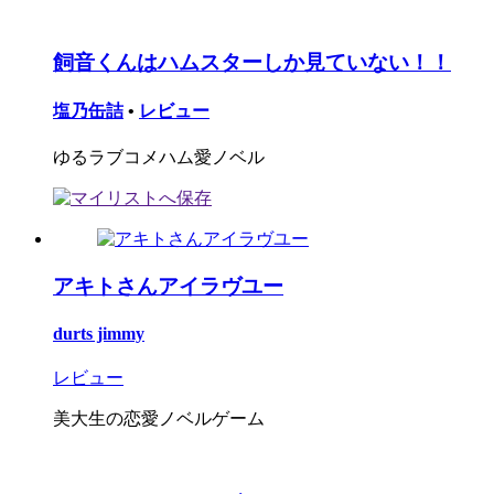
飼音くんはハムスターしか見ていない！！
塩乃缶詰
•
レビュー
ゆるラブコメハム愛ノベル
アキトさんアイラヴユー
durts jimmy
レビュー
美大生の恋愛ノベルゲーム