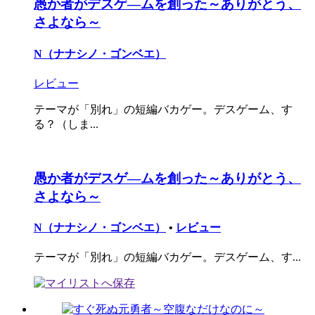
愚か者がデスゲ―ムを創った～ありがとう、
さよなら～
N（ナナシノ・ゴンベエ）
レビュー
テーマが「別れ」の短編バカゲー。デスゲーム、す
る？（しま...
愚か者がデスゲ―ムを創った～ありがとう、
さよなら～
N（ナナシノ・ゴンベエ）
•
レビュー
テーマが「別れ」の短編バカゲー。デスゲーム、す...