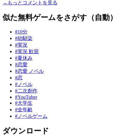
→もっとコメントを見る
似た無料ゲームをさがす（自動）
#10分
#幼馴染
#実況
#実況 歓迎
#夏休み
#恋愛
#恋愛 ノベル
#恋
#ノベル
#二次創作
#YouTuber
#大学生
#全年齢
#ノベルゲーム
ダウンロード