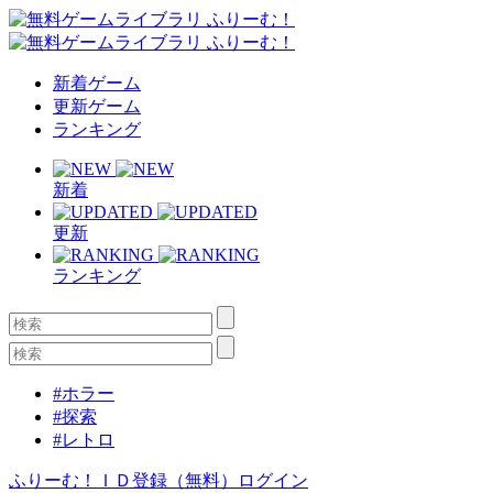
新着ゲーム
更新ゲーム
ランキング
新着
更新
ランキング
#ホラー
#探索
#レトロ
ふりーむ！ＩＤ登録（無料）
ログイン