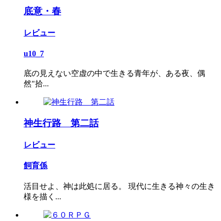
底意・春
レビュー
u10_7
底の見えない空虚の中で生きる青年が、ある夜、偶
然"拾...
神生行路 第二話
レビュー
飼育係
活目せよ、神は此処に居る。 現代に生きる神々の生き
様を描く...