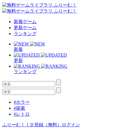
新着ゲーム
更新ゲーム
ランキング
新着
更新
ランキング
#ホラー
#探索
#レトロ
ふりーむ！ＩＤ登録（無料）
ログイン