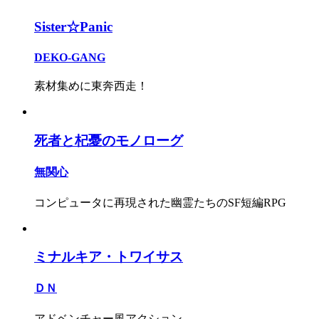
Sister☆Panic
DEKO-GANG
素材集めに東奔西走！
死者と杞憂のモノローグ
無関心
コンピュータに再現された幽霊たちのSF短編RPG
ミナルキア・トワイサス
ＤＮ
アドベンチャー風アクション