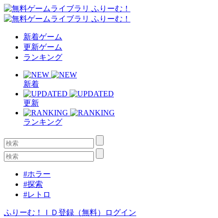
新着ゲーム
更新ゲーム
ランキング
新着
更新
ランキング
#ホラー
#探索
#レトロ
ふりーむ！ＩＤ登録（無料）
ログイン