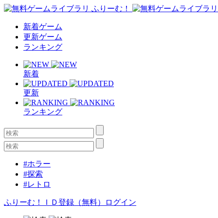
新着ゲーム
更新ゲーム
ランキング
新着
更新
ランキング
#ホラー
#探索
#レトロ
ふりーむ！ＩＤ登録（無料）
ログイン