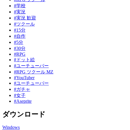
#学校
#実況
#実況 歓迎
#ツクール
#15分
#自作
#5分
#30分
#RPG
#ドット絵
#ユーチューバー
#RPG ツクール MZ
#YouTuber
#ユーチューバー
#ガチャ
#女子
#Aseprite
ダウンロード
Windows