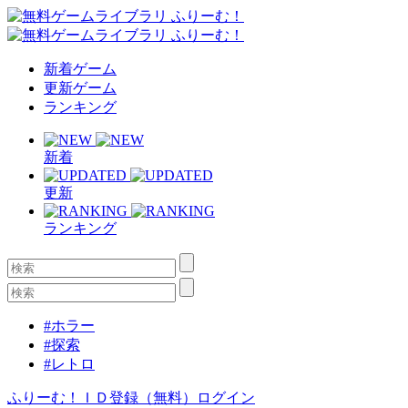
新着ゲーム
更新ゲーム
ランキング
新着
更新
ランキング
#ホラー
#探索
#レトロ
ふりーむ！ＩＤ登録（無料）
ログイン