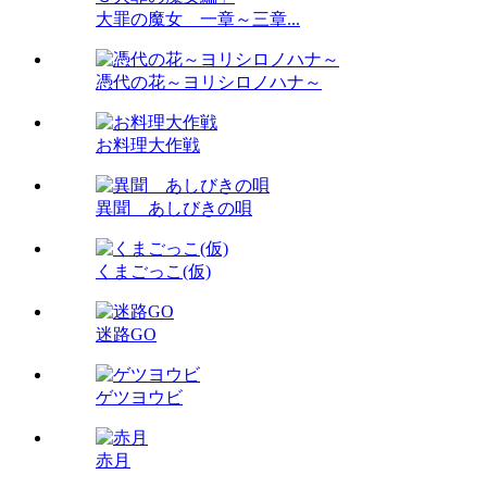
大罪の魔女 一章～三章...
憑代の花～ヨリシロノハナ～
お料理大作戦
異聞 あしびきの唄
くまごっこ(仮)
迷路GO
ゲツヨウビ
赤月