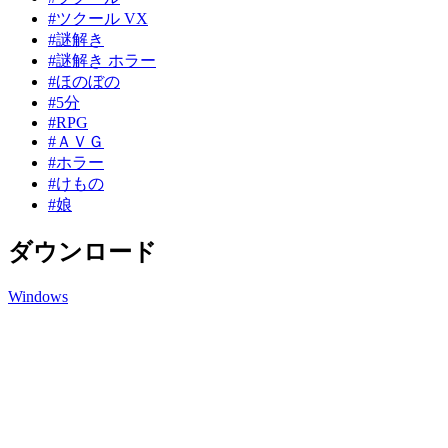
#ツクール VX
#謎解き
#謎解き ホラー
#ほのぼの
#5分
#RPG
#ＡＶＧ
#ホラー
#けもの
#娘
ダウンロード
Windows