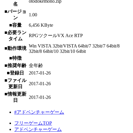
otodokemono.zip
名
■バージョ
1.00
ン
■容量
6,456 KByte
■必要ラン
RPGツクールVX Ace RTP
タイム
Win VISTA 32bit/VISTA 64bit/7 32bit/7 64bit/8
■動作環境
32bit/8 64bit/10 32bit/10 64bit
■特徴
■推奨年齢
全年齢
■登録日
2017-01-26
■ファイル
2017-01-26
更新日
■情報更新
2017-01-26
日
#アドベンチャーゲーム
フリーゲームTOP
アドベンチャーゲーム