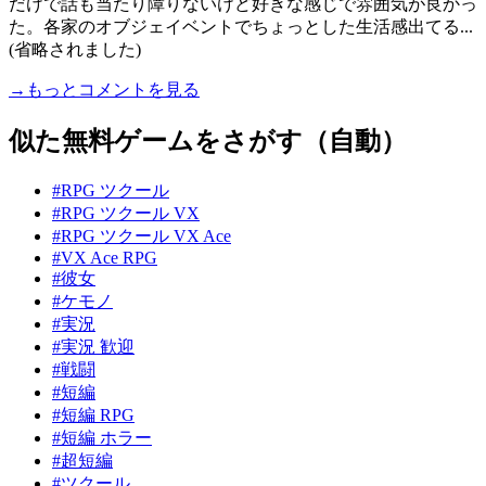
だけで話も当たり障りないけど好きな感じで雰囲気が良かっ
た。各家のオブジェイベントでちょっとした生活感出てる...
(省略されました)
→もっとコメントを見る
似た無料ゲームをさがす（自動）
#RPG ツクール
#RPG ツクール VX
#RPG ツクール VX Ace
#VX Ace RPG
#彼女
#ケモノ
#実況
#実況 歓迎
#戦闘
#短編
#短編 RPG
#短編 ホラー
#超短編
#ツクール