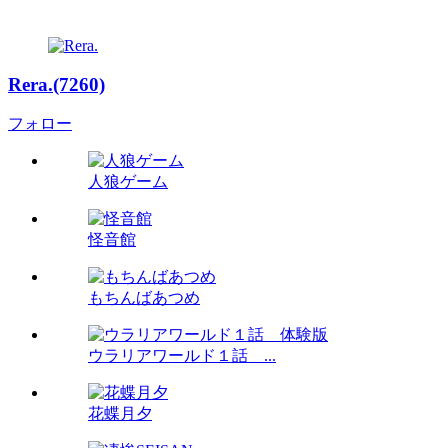
Rera.(7260)
フォロー
人狼ゲーム
怪音館
もちんばあつめ
ウラリアワールド１話 ...
花蝶月夕