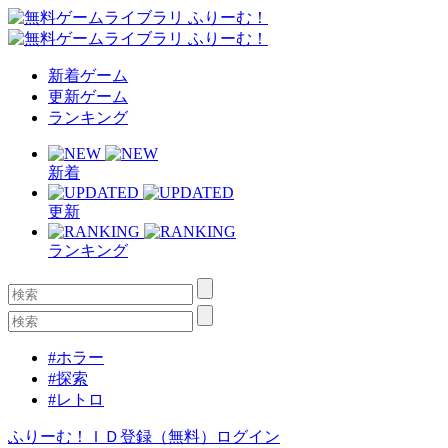
新着ゲーム
更新ゲーム
ランキング
新着
更新
ランキング
#ホラー
#探索
#レトロ
ふりーむ！ＩＤ登録（無料）
ログイン