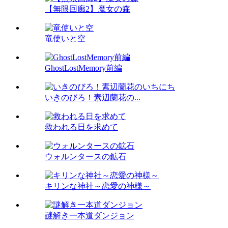
【無限回廊2】魔女の森
竜使いと空
GhostLostMemory前編
いきのびろ！素辺蘭花の...
救われる日を求めて
ウォルンタースの鉱石
キリンな神社～恋愛の神様～
謎解き一本道ダンジョン