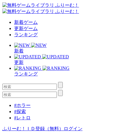
新着ゲーム
更新ゲーム
ランキング
新着
更新
ランキング
#ホラー
#探索
#レトロ
ふりーむ！ＩＤ登録（無料）
ログイン