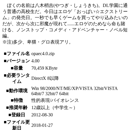
ぼくの名前は八木梢吉(やつぎ・しょうきち)。DL学園に通
う普通の高校生だ。今日はエロゲ「おっぱい☆エクストリー
ム」の発売日。一秒でも早くゲームを買ってやり込みたいの
だが、次から次に邪魔が現れて......エロゲのためなら命も賭
ける、ノンストップ・コメディ・アドベンチャー・ノベル短
編。
※注)多少、卑猥・グロ表現アリ。
■ファイル名
opaec4.0.zip
■バージョン
4.00
■容量
70,459 KByte
■必要ランタ
DirectX 8以降
イム
Win 98/2000/NT/ME/XP/VISTA 32bit/VISTA
■動作環境
64bit/7 32bit/7 64bit
■特徴
性的表現/バイオレンス
■推奨年齢
12歳以上（中学生～）
■登録日
2012-08-30
■ファイル更
2018-01-27
新日