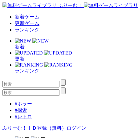
新着ゲーム
更新ゲーム
ランキング
新着
更新
ランキング
#ホラー
#探索
#レトロ
ふりーむ！ＩＤ登録（無料）
ログイン