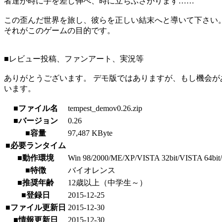
者達が時に手を差し伸べ、時に立ちふさがります……
この歪んだ世界を旅し、彼らを正しい結末へと導いて下さい
それがこのゲームの目的です。
■レビュー投稿、ファンアート、実況等
ありがとうございます。 デモ版ではありますが、もし機会が
います。
■ファイル名
tempest_demov0.26.zip
■バージョン
0.26
■容量
97,487 KByte
■必要ランタイム
■動作環境
Win 98/2000/ME/XP/VISTA 32bit/VISTA 64bit/7 32
■特徴
バイオレンス
■推奨年齢
12歳以上（中学生～）
■登録日
2015-12-25
■ファイル更新日
2015-12-30
■情報更新日
2015-12-30