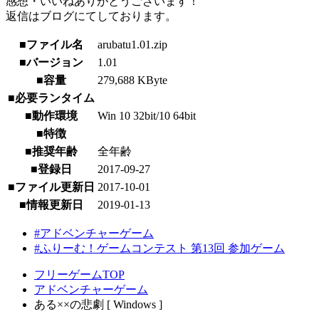
感想・いいねありがとうございます！
返信はブログにてしております。
■ファイル名
arubatu1.01.zip
■バージョン
1.01
■容量
279,688 KByte
■必要ランタイム
■動作環境
Win 10 32bit/10 64bit
■特徴
■推奨年齢
全年齢
■登録日
2017-09-27
■ファイル更新日
2017-10-01
■情報更新日
2019-01-13
#アドベンチャーゲーム
#ふりーむ！ゲームコンテスト 第13回 参加ゲーム
フリーゲームTOP
アドベンチャーゲーム
ある××の悲劇 [ Windows ]