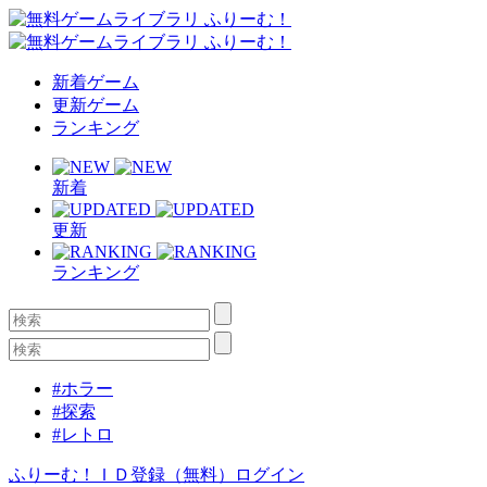
新着ゲーム
更新ゲーム
ランキング
新着
更新
ランキング
#ホラー
#探索
#レトロ
ふりーむ！ＩＤ登録（無料）
ログイン