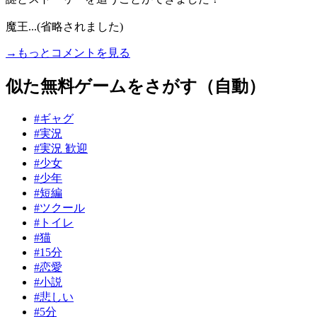
魔王...(省略されました)
→もっとコメントを見る
似た無料ゲームをさがす（自動）
#ギャグ
#実況
#実況 歓迎
#少女
#少年
#短編
#ツクール
#トイレ
#猫
#15分
#恋愛
#小説
#悲しい
#5分