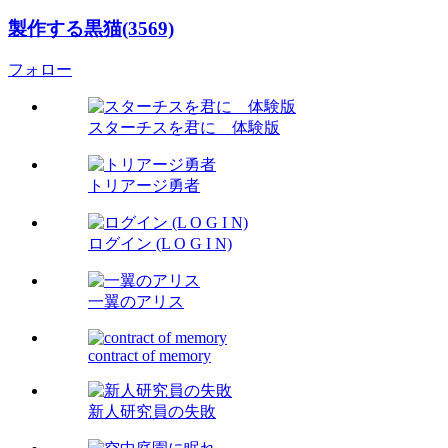
製作する黒猫(3569)
フォロー
スターチスを君に 体験版
トリアージ勇者
ログイン (L O G I N)
一翼のアリス
contract of memory
新人研究員の失敗