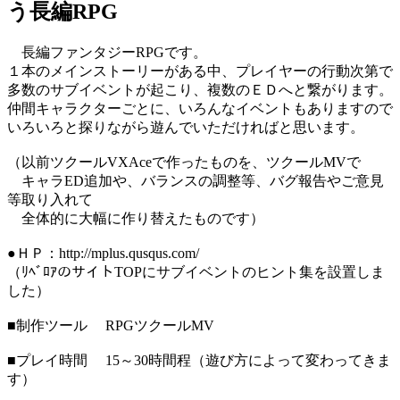
う長編RPG
長編ファンタジーRPGです。
１本のメインストーリーがある中、プレイヤーの行動次第で
多数のサブイベントが起こり、複数のＥＤへと繋がります。
仲間キャラクターごとに、いろんなイベントもありますので
いろいろと探りながら遊んでいただければと思います。
（以前ツクールVXAceで作ったものを、ツクールMVで
キャラED追加や、バランスの調整等、バグ報告やご意見
等取り入れて
全体的に大幅に作り替えたものです）
●ＨＰ：http://mplus.qusqus.com/
（ﾘﾍﾞﾛｱのサイトTOPにサブイベントのヒント集を設置しま
した）
■制作ツール RPGツクールMV
■プレイ時間 15～30時間程（遊び方によって変わってきま
す）