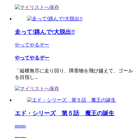
走って!跳んで!大脱出!!
やってやるぞー
やってやるぞー
「縦横無尽に走り回り、障害物を飛び越えて、ゴール
を目指し...
エド・シリーズ 第５話 魔王の誕生
mono
mono