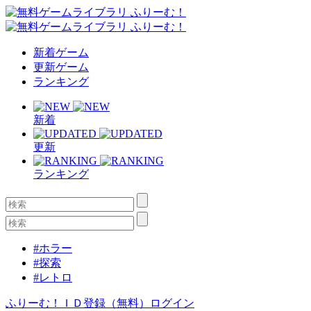
新着ゲーム
更新ゲーム
ランキング
新着
更新
ランキング
#ホラー
#探索
#レトロ
ふりーむ！ＩＤ登録（無料）
ログイン