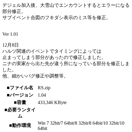
デジェル加入後、大雪山でエンカウントするとエラーになる
部分修正。
サブイベント合図のフキダシ表示のミス等を修正。
Ver 1.01
12月8日
ハルツ関連のイベントでタイミングによっては
止まってしまう部分があったので修正しました。
ニナの実家から出た先が違う所になっている部分を修正しま
した。
他、細かいバグ修正や調整等。
■ファイル名
RS.zip
■バージョン
1.04
■容量
433,346 KByte
■必要ランタイ
ム
Win 7 32bit/7 64bit/8 32bit/8 64bit/10 32bit/10
■動作環境
64bit