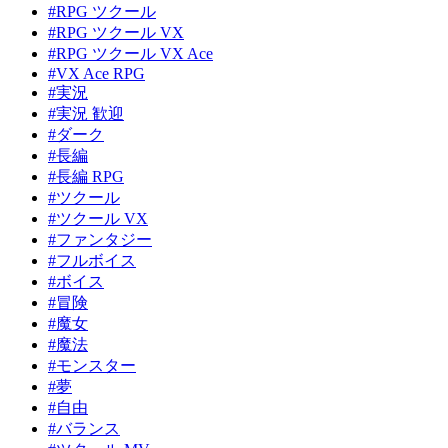
#RPG ツクール
#RPG ツクール VX
#RPG ツクール VX Ace
#VX Ace RPG
#実況
#実況 歓迎
#ダーク
#長編
#長編 RPG
#ツクール
#ツクール VX
#ファンタジー
#フルボイス
#ボイス
#冒険
#魔女
#魔法
#モンスター
#夢
#自由
#バランス