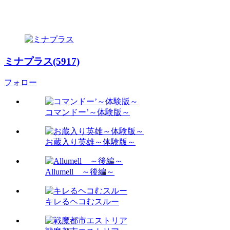
ミナプラス(5917)
フォロー
コマンドー’～体験版～
お蔵入り英雄～体験版～
Allumell ～後編～
キレるヘコむスルー