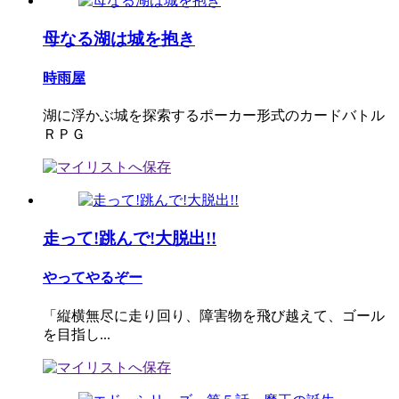
母なる湖は城を抱き
時雨屋
湖に浮かぶ城を探索するポーカー形式のカードバトル
ＲＰＧ
走って!跳んで!大脱出!!
やってやるぞー
「縦横無尽に走り回り、障害物を飛び越えて、ゴール
を目指し...