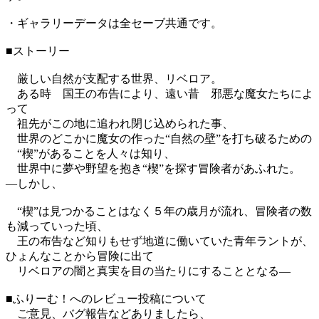
・ギャラリーデータは全セーブ共通です。
■ストーリー
厳しい自然が支配する世界、リベロア。
ある時 国王の布告により、遠い昔 邪悪な魔女たちによ
って
祖先がこの地に追われ閉じ込められた事、
世界のどこかに魔女の作った“自然の壁”を打ち破るための
“楔”があることを人々は知り、
世界中に夢や野望を抱き“楔”を探す冒険者があふれた。
―しかし、
“楔”は見つかることはなく５年の歳月が流れ、冒険者の数
も減っていった頃、
王の布告など知りもせず地道に働いていた青年ラントが、
ひょんなことから冒険に出て
リベロアの闇と真実を目の当たりにすることとなる―
■ふりーむ！へのレビュー投稿について
ご意見、バグ報告などありましたら、