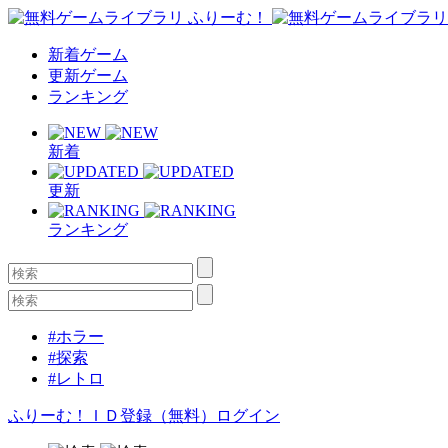
新着ゲーム
更新ゲーム
ランキング
新着
更新
ランキング
#ホラー
#探索
#レトロ
ふりーむ！ＩＤ登録（無料）
ログイン