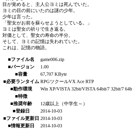
目が覚めると、主人公ヨミは死んでいた。
ヨミの目の前にいたのは謎の少年。
少年は言った。
「聖女がお前を蘇らせようとしている。」
ヨミは聖女の祈りで生き返る。
対価として、聖女の寿命の半分。
そして、ヨミの記憶は失われていた。
これは、記憶の物語。
■ファイル名
game006.zip
■バージョン
1.00
■容量
67,707 KByte
■必要ランタイム
RPGツクールVX Ace RTP
■動作環境
Win XP/VISTA 32bit/VISTA 64bit/7 32bit/7 64bi
■特徴
■推奨年齢
12歳以上（中学生～）
■登録日
2014-10-03
■ファイル更新日
2014-10-03
■情報更新日
2014-10-03