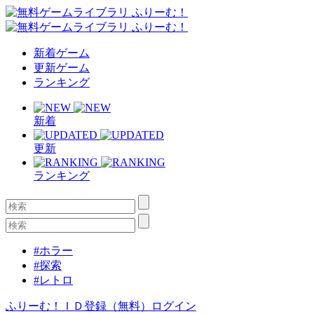
新着ゲーム
更新ゲーム
ランキング
新着
更新
ランキング
#ホラー
#探索
#レトロ
ふりーむ！ＩＤ登録（無料）
ログイン