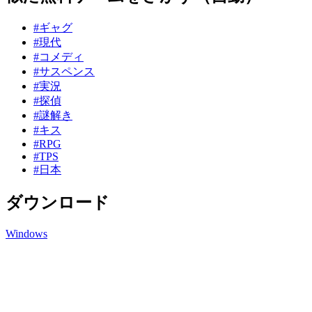
#ギャグ
#現代
#コメディ
#サスペンス
#実況
#探偵
#謎解き
#キス
#RPG
#TPS
#日本
ダウンロード
Windows