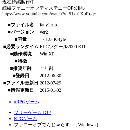
現在続編製作中
続編ファニーオブディステニーOP公開♪
https://www.youtube.com/watch?v=51xa1XuRqqc
■ファイル名
fany1.zip
■バージョン
ver2
■容量
17,123 KByte
■必要ランタイム
RPGツクール2000 RTP
■動作環境
Win XP
■特徴
■推奨年齢
全年齢
■登録日
2012-06-30
■ファイル更新日
2012-07-29
■情報更新日
2015-01-02
#RPGゲーム
フリーゲームTOP
RPGゲーム
ファニーオブでんじゃらす！ [ Windows ]