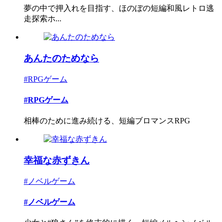
夢の中で押入れを目指す、ほのぼの短編和風レトロ逃
走探索ホ...
あんたのためなら
#RPGゲーム
#RPGゲーム
相棒のために進み続ける、短編ブロマンスRPG
幸福な赤ずきん
#ノベルゲーム
#ノベルゲーム