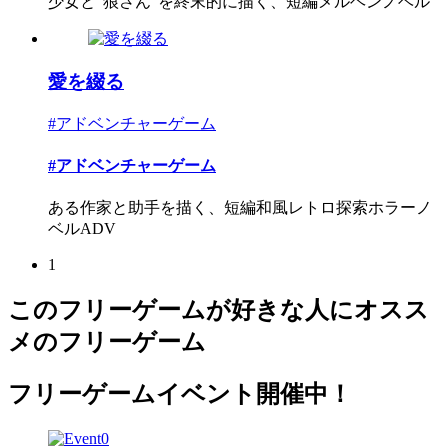
少女と“狼さん”を終末的に描く、短編メルヘンノベル
愛を綴る
#アドベンチャーゲーム
#アドベンチャーゲーム
ある作家と助手を描く、短編和風レトロ探索ホラーノ
ベルADV
1
このフリーゲームが好きな人にオスス
メのフリーゲーム
フリーゲームイベント開催中！