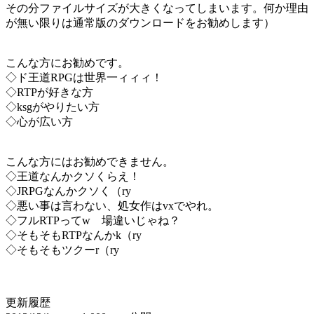
その分ファイルサイズが大きくなってしまいます。何か理由
が無い限りは通常版のダウンロードをお勧めします）
こんな方にお勧めです。
◇ド王道RPGは世界一ィィィ！
◇RTPが好きな方
◇ksgがやりたい方
◇心が広い方
こんな方にはお勧めできません。
◇王道なんかクソくらえ！
◇JRPGなんかクソく（ry
◇悪い事は言わない、処女作はvxでやれ。
◇フルRTPってw 場違いじゃね？
◇そもそもRTPなんかk（ry
◇そもそもツクーr（ry
更新履歴