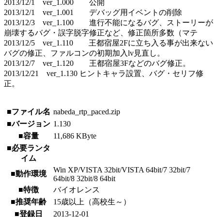
2013/12/1 ver_1.000 公開
2013/12/1 ver_1.001 デバッグ用イベントの削除
2013/12/3 ver_1.100 進行不能になるバグ、ストーリーが
崩壊するバグ・誤字脱字修正など、修正箇所多数（マテ
2013/12/5 ver_1.110 王都宿屋2Fに立ち入る事が出来ない
バグの修正、ファルコンの初期加入lv見直し。
2013/12/7 ver_1.120 王都宿屋3Fなどのバグ修正。
2013/12/21 ver_1.130 ヒントキャラ設置、バグ・セリフ修
正。
■ファイル名
nabeda_rtp_paced.zip
■バージョン
1.130
■容量
11,686 KByte
■必要ランタ
イム
Win XP/VISTA 32bit/VISTA 64bit/7 32bit/7
■動作環境
64bit/8 32bit/8 64bit
■特徴
バイオレンス
■推奨年齢
15歳以上（高校生～）
■登録日
2013-12-01