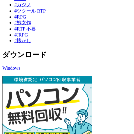
#カジノ
#ツクール RTP
#RPG
#処女作
#RTP 不要
#JRPG
#懐かし
ダウンロード
Windows