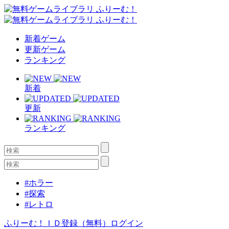
新着ゲーム
更新ゲーム
ランキング
新着
更新
ランキング
#ホラー
#探索
#レトロ
ふりーむ！ＩＤ登録（無料）
ログイン