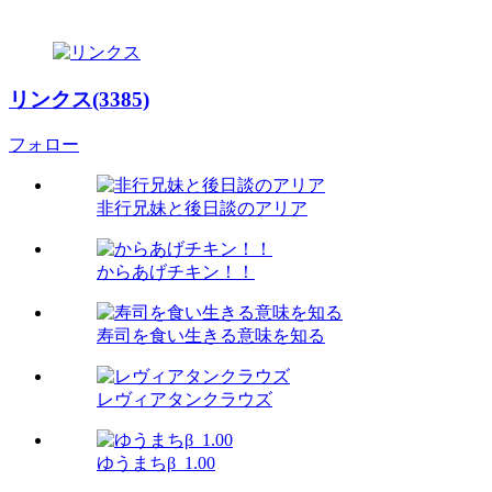
リンクス(3385)
フォロー
非行兄妹と後日談のアリア
からあげチキン！！
寿司を食い生きる意味を知る
レヴィアタンクラウズ
ゆうまちβ_1.00