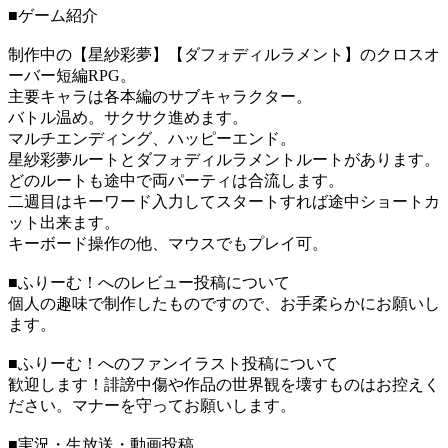
■ゲーム紹介
制作中の【星紗彩夢】【ダフォディルラメント】のクロスオ
ーバー短編RPG。
主要キャラは各本編のサブキャラクター。
バトル温め。サクサク進めます。
マルチエンディング、ハッピーエンド。
星紗彩夢ルートとダフォディルラメントルートがあります。
どのルートも途中で両パーティは合流します。
二週目はキーワード入力してスタートすれば途中ショートカ
ット出来ます。
キーボード操作の他、マウスでもプレイ可。
■ふりーむ！へのレビュー投稿について
個人の趣味で制作したものですので、お手柔らかにお願いし
ます。
■ふりーむ！へのファンイラスト投稿について
歓迎します！誹謗中傷や作品の世界観を壊すものはお控えく
ださい。マナーを守ってお願いします。
■実況・生放送・動画投稿