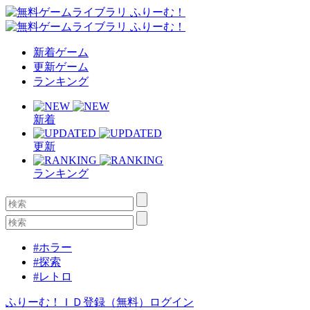
新着ゲーム
更新ゲーム
ランキング
新着
更新
ランキング
#ホラー
#探索
#レトロ
ふりーむ！ＩＤ登録（無料）
ログイン