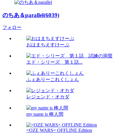
のちあ＆parallel(6039)
フォロー
おはまちえすけーぷ
エド・シリーズ 第１話...
ふぇありーこれくしょん
レジェンド・オカダ
my name is 棒人間
=OZE WARS= OFFLINE Edition