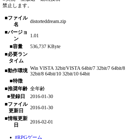
禁止します。
■ファイル
distorteddream.zip
名
■バージョ
1.01
ン
■容量
536,737 KByte
■必要ラン
タイム
Win VISTA 32bit/VISTA 64bit/7 32bit/7 64bit/8
■動作環境
32bit/8 64bit/10 32bit/10 64bit
■特徴
■推奨年齢
全年齢
■登録日
2016-01-30
■ファイル
2016-01-30
更新日
■情報更新
2016-02-01
日
#RPGゲーム