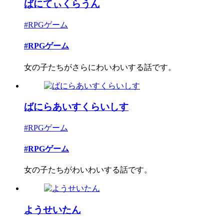
ばにてぃくらうん
#RPGゲーム
#RPGゲーム
女の子たちがさらにわいわいする話です。
ばにらあいすくらいしす
#RPGゲーム
#RPGゲーム
女の子たちがわいわいする話です。
ようせいたん