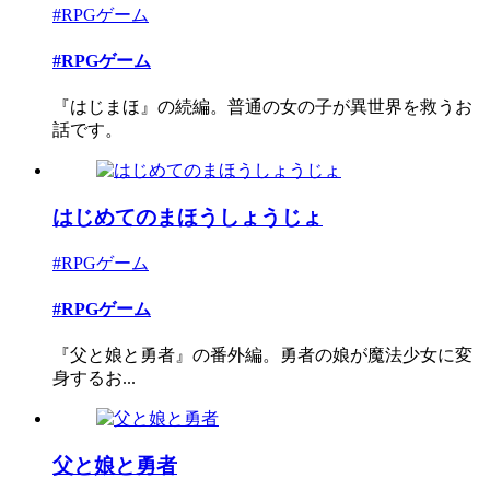
#RPGゲーム
#RPGゲーム
『はじまほ』の続編。普通の女の子が異世界を救うお
話です。
はじめてのまほうしょうじょ
#RPGゲーム
#RPGゲーム
『父と娘と勇者』の番外編。勇者の娘が魔法少女に変
身するお...
父と娘と勇者