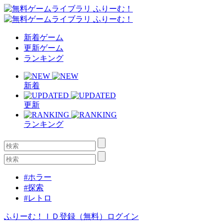
新着ゲーム
更新ゲーム
ランキング
新着
更新
ランキング
#ホラー
#探索
#レトロ
ふりーむ！ＩＤ登録（無料）
ログイン