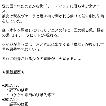
森に囲まれたのどかな街『シーディン』に暮らす少女アニ
ス。
彼女は親友ヴァニラと近々街で開かれる祭りで催す劇の準備
をしていた。
森へ木材を調達しに行ったアニスの前に一匹の喋る兎、賢者
の兎(セイジ・ラビット)が現れる。
セイジが言うには、おとぎ話に出てくる『魔女』が復活し世
界を悪夢で包むという。
運命に翻弄される少女の冒険が、今始まる……
★更新履歴★
●2017.4.25
・誤字の修正
・コケケの毒沼の移動先修正
●2017.5.9
・誤字の修正