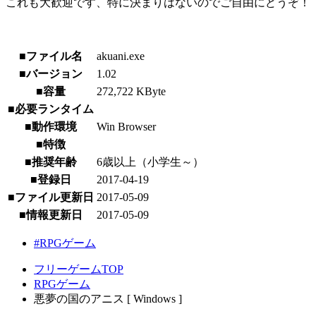
これも大歓迎です、特に決まりはないのでご自由にどうぞ！
■ファイル名
akuani.exe
■バージョン
1.02
■容量
272,722 KByte
■必要ランタイム
■動作環境
Win Browser
■特徴
■推奨年齢
6歳以上（小学生～）
■登録日
2017-04-19
■ファイル更新日
2017-05-09
■情報更新日
2017-05-09
#RPGゲーム
フリーゲームTOP
RPGゲーム
悪夢の国のアニス [ Windows ]