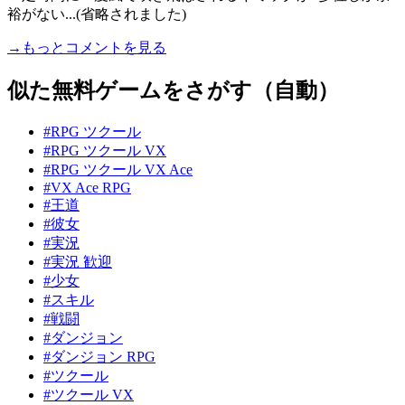
裕がない...(省略されました)
→もっとコメントを見る
似た無料ゲームをさがす（自動）
#RPG ツクール
#RPG ツクール VX
#RPG ツクール VX Ace
#VX Ace RPG
#王道
#彼女
#実況
#実況 歓迎
#少女
#スキル
#戦闘
#ダンジョン
#ダンジョン RPG
#ツクール
#ツクール VX