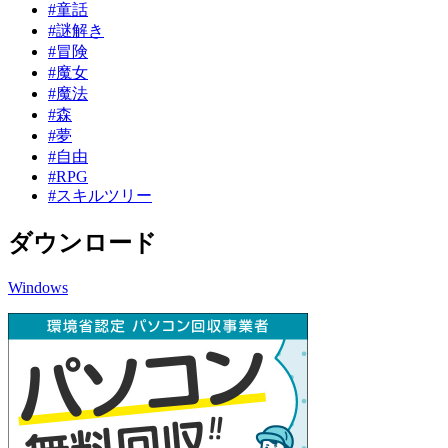
#童話
#謎解き
#冒険
#魔女
#魔法
#森
#夢
#自由
#RPG
#スキルツリー
ダウンロード
Windows